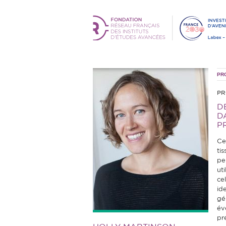
PR
PR
D
D
P
Ce
tis
pe
ut
ce
id
gé
év
pr