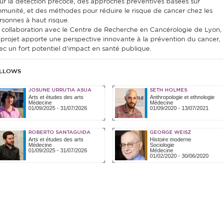
ur la détection précoce, des approches préventives basées sur
immunité, et des méthodes pour réduire le risque de cancer chez les
rsonnes à haut risque.
 collaboration avec le Centre de Recherche en Cancérologie de Lyon,
 projet apporte une perspective innovante à la prévention du cancer,
ec un fort potentiel d’impact en santé publique.
LLOWS
JOSUNE URRUTIA ASUA
SETH HOLMES
Arts et études des arts
Anthropologie et ethnologie
Médecine
Médecine
01/09/2025
-
31/07/2026
01/09/2020
-
13/07/2021
ROBERTO SANTAGUIDA
GEORGE WEISZ
Arts et études des arts
Histoire moderne
Médecine
Sociologie
01/09/2025
-
31/07/2026
Médecine
01/02/2020
-
30/06/2020