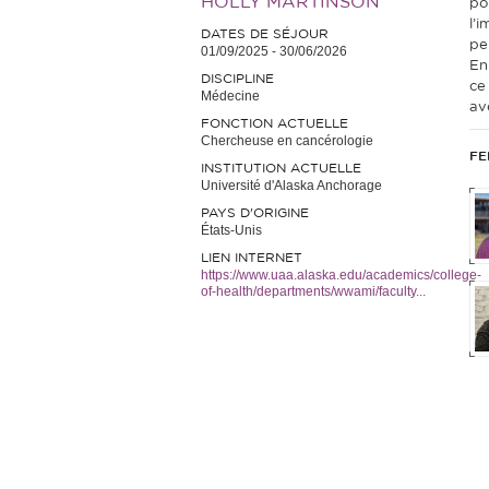
HOLLY MARTINSON
po
l’
DATES DE SÉJOUR
pe
01/09/2025
-
30/06/2026
En
DISCIPLINE
ce
Médecine
av
FONCTION ACTUELLE
Chercheuse en cancérologie
FE
INSTITUTION ACTUELLE
Université d'Alaska Anchorage
PAYS D'ORIGINE
États-Unis
LIEN INTERNET
https://www.uaa.alaska.edu/academics/college-
of-health/departments/wwami/faculty...