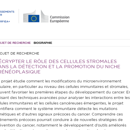
OJET DE RECHERCHE
BIOGRAPHIE
OJET DE RECHERCHE
ÉCRYPTER LE RÔLE DES CELLULES STROMALES
ANS LA DÉTECTION ET LA PROMOTION DU NICHE
RÉNÉOPLASIQUE
 projet étudie comment les modifications du microenvironnement
sulaire, en particulier au niveau des cellules immunitaires et stromales,
uvent favoriser les premières étapes du développement du cancer. E
ilisant des techniques avancées pour analyser les interactions entre les
llules immunitaires et les cellules cancéreuses émergentes, le projet
entifiera comment le système immunitaire détecte les mutations
nétiques et d'autres signaux précoces du cancer. Comprendre ces
énements précoces pourrait conduire à de nouvelles stratégies de
évention du cancer, notamment le développement d’outils améliorés