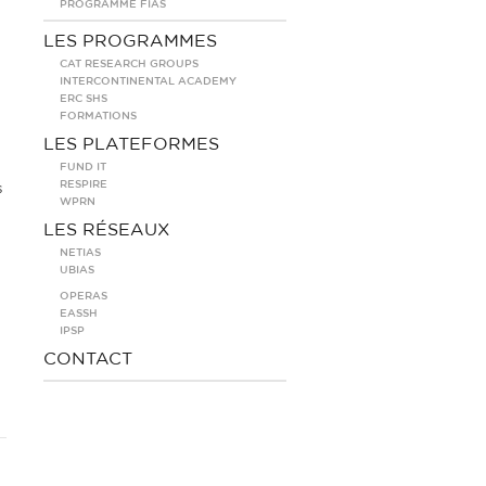
PROGRAMME FIAS
LES PROGRAMMES
CAT RESEARCH GROUPS
INTERCONTINENTAL ACADEMY
ERC SHS
FORMATIONS
LES PLATEFORMES
FUND IT
RESPIRE
s
WPRN
LES RÉSEAUX
NETIAS
UBIAS
OPERAS
EASSH
IPSP
CONTACT