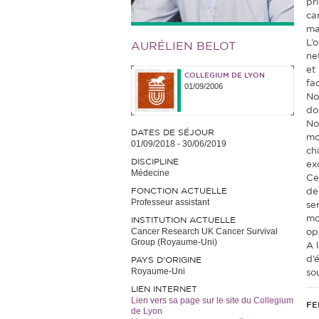
pr
ca
ma
L’
AURÉLIEN BELOT
ne
et
COLLEGIUM DE LYON
fa
01/09/2006
No
do
No
DATES DE SÉJOUR
mo
01/09/2018
-
30/06/2019
ch
DISCIPLINE
ex
Médecine
Ce
FONCTION ACTUELLE
de
Professeur assistant
se
mo
INSTITUTION ACTUELLE
Cancer Research UK Cancer Survival
op
Group (Royaume-Uni)
A 
d’
PAYS D'ORIGINE
Royaume-Uni
so
LIEN INTERNET
Lien vers sa page sur le site du Collegium
FE
de Lyon