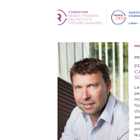
PR
PR
P
C
S
Le
pe
mo
hy
ch
ser
so
pr
la