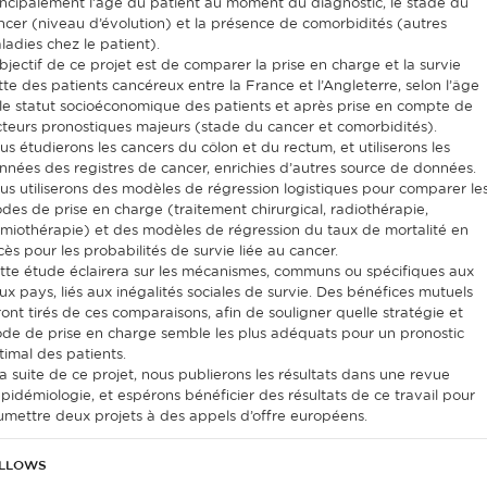
incipalement l’âge du patient au moment du diagnostic, le stade du
ncer (niveau d’évolution) et la présence de comorbidités (autres
ladies chez le patient).
objectif de ce projet est de comparer la prise en charge et la survie
tte des patients cancéreux entre la France et l’Angleterre, selon l’âge
 le statut socioéconomique des patients et après prise en compte de
cteurs pronostiques majeurs (stade du cancer et comorbidités).
us étudierons les cancers du côlon et du rectum, et utiliserons les
nnées des registres de cancer, enrichies d’autres source de données.
us utiliserons des modèles de régression logistiques pour comparer le
des de prise en charge (traitement chirurgical, radiothérapie,
imiothérapie) et des modèles de régression du taux de mortalité en
cès pour les probabilités de survie liée au cancer.
tte étude éclairera sur les mécanismes, communs ou spécifiques aux
ux pays, liés aux inégalités sociales de survie. Des bénéfices mutuels
ront tirés de ces comparaisons, afin de souligner quelle stratégie et
de de prise en charge semble les plus adéquats pour un pronostic
timal des patients.
la suite de ce projet, nous publierons les résultats dans une revue
épidémiologie, et espérons bénéficier des résultats de ce travail pour
umettre deux projets à des appels d’offre européens.
LLOWS