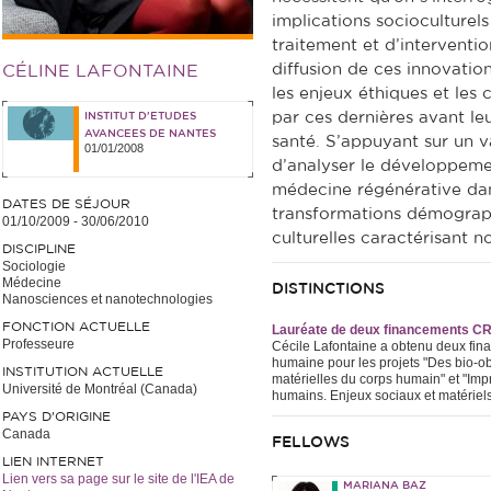
implications socioculturel
traitement et d’interventi
diffusion de ces innovation
CÉLINE LAFONTAINE
les enjeux éthiques et les 
par ces dernières avant le
INSTITUT D'ETUDES
AVANCEES DE NANTES
santé. S’appuyant sur un 
01/01/2008
d’analyser le développeme
médecine régénérative dan
DATES DE SÉJOUR
transformations démograph
01/10/2009
-
30/06/2010
culturelles caractérisant 
DISCIPLINE
Sociologie
Médecine
DISTINCTIONS
Nanosciences et nanotechnologies
FONCTION ACTUELLE
Lauréate de deux financements C
Professeure
Cécile Lafontaine a obtenu deux fi
humaine pour les projets "Des bio-obj
INSTITUTION ACTUELLE
matérielles du corps humain" et "Impr
Université de Montréal (Canada)
humains. Enjeux sociaux et matériels
PAYS D'ORIGINE
Canada
FELLOWS
LIEN INTERNET
Lien vers sa page sur le site de l'IEA de
MARIANA BAZ