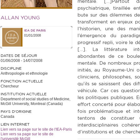
mentale. […]Partout d
psychiatrique, tiraillée e
bute sur des dilemmes de
ALLAN YOUNG
transforment en enjeux po
l’historien, une des man
IEA DE PARIS
01/01/2008
l’émergence du paradi
progressif repli, voire le d
[…]. La littérature in
DATES DE SÉJOUR
abondantes de ce boule
01/06/2008
-
14/07/2008
mentale. De nombreux prog
DISCIPLINE
initiés, au Royaume-Uni o
Anthropologie et ethnologie
cliniciens, philosophes, 
FONCTION ACTUELLE
qu’ils se saisissent des 
Chercheur
véhicule. Car ces questio
INSTITUTION ACTUELLE
les politiques publiques. E
Department of social studies of Medicine,
McGill University, Montreal (Canada)
effort concerté pour élabo
fois problématique et int
PAYS D'ORIGINE
Canada
tentons de constituer
LIEN INTERNET
interdisciplinaires cohér
Lien vers sa page sur le site de l'IEA-Paris
d’institutions et de cherch
Lien vers sa page sur le site de
l'université McGill