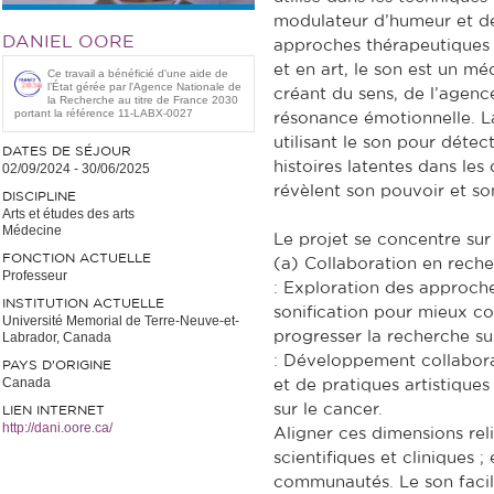
modulateur d’humeur et de
DANIEL OORE
approches thérapeutiques 
et en art, le son est un m
Ce travail a bénéficié d'une aide de
l’État gérée par l'Agence Nationale de
créant du sens, de l’agenc
la Recherche au titre de France 2030
portant la référence 11-LABX-0027
résonance émotionnelle. La
utilisant le son pour détect
DATES DE SÉJOUR
histoires latentes dans les
02/09/2024
-
30/06/2025
révèlent son pouvoir et so
DISCIPLINE
Arts et études des arts
Médecine
Le projet se concentre sur
FONCTION ACTUELLE
(a)
Collaboration en rech
Professeur
:
Exploration des approches 
INSTITUTION ACTUELLE
sonification pour mieux c
Université Memorial de Terre-Neuve-et-
progresser la recherche su
Labrador, Canada
:
Développement collaborat
PAYS D'ORIGINE
Canada
et de pratiques artistiques 
sur le cancer.
LIEN INTERNET
http://dani.oore.ca/
Aligner ces dimensions reli
scientifiques et cliniques ;
communautés. Le son facil