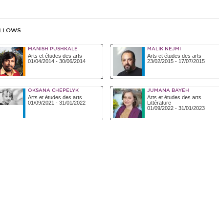
LLOWS
MANISH PUSHKALE
MALIK NEJMI
Arts et études des arts
Arts et études des arts
01/04/2014
-
30/06/2014
23/02/2015
-
17/07/2015
OKSANA CHEPELYK
JUMANA BAYEH
Arts et études des arts
Arts et études des arts
01/09/2021
-
31/01/2022
Littérature
01/09/2022
-
31/01/2023