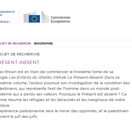
OJET DE RECHERCHE
BIOGRAPHIE
OJET DE RECHERCHE
RÉSENT-ABSENT
ias Khouri est en train de commencer le troisième tome de sa
logie
Les Enfants du Ghetto
, intitulé
Le Présent-Absent.
Dans ce
oisième volume, l’auteur poursuit son investigation de la condition des
lestiniens, qui représente l’exil de l’homme dans un monde post-
derne qui a perdu ses valeurs. Pourquoi le Présent est absent ? Ce
ème résume les réfugiés et les déracinés et les marginaux de notre
oque.
expérience palestinienne sera le miroir des opprimés, et le palestinien
ient le juif des juifs.