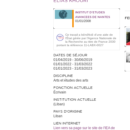
ELIAS KHOURI
INSTITUT D'ETUDES
AVANCEES DE NANTES
FE
01/01/2008
Ce travail a bénéficié d'une aide de
l’État gérée par l'Agence Nationale de
la Recherche au titre de France 2030
portant la référence 11-LABX-0027
DATES DE SÉJOUR
01/04/2019
-
30/06/2019
01/01/2022
-
31/03/2022
01/01/2023
-
31/03/2023
DISCIPLINE
Arts et études des arts
FONCTION ACTUELLE
Écrivain
INSTITUTION ACTUELLE
(Liban)
PAYS D'ORIGINE
Liban
LIEN INTERNET
Lien vers sa page sur le site de l'IEA de