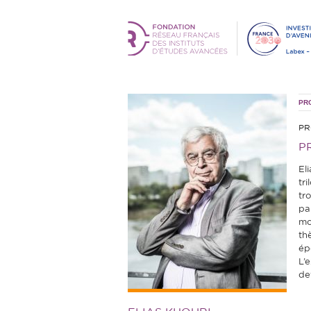
PR
PR
P
El
tri
tr
pa
mo
th
ép
L’
dev