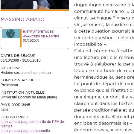
dogmatique nécessaire à l
communauté humaine. « Qu’
climat technique ? » sera
MASSIMO AMATO
Or justement, la susdite m
à cette question pourrait êtr
INSTITUT D'ETUDES
AVANCEES DE NANTES
seconde question : celle de
01/01/2008
impossibilité ».
Cela dit, répondre à cette
DATES DE SÉJOUR
une lecture par elle renouv
01/10/2009
-
30/06/2010
trouvé à s’élaborer la pensé
DISCIPLINE
D’où une méthode de reche
Histoire sociale et économique
herméneutique au sens prem
FONCTION ACTUELLE
Le point de départ de mon t
Professeur
évidence que si l’instituti
INSTITUTION ACTUELLE
une énigme, ce dont il y v
Université Bocconi de Milan (Italie)
clairement dans les textes
PAYS D'ORIGINE
Italie
pensée traditionnelle et a
documents actuellement p
LIEN INTERNET
Lien vers sa page sur le site de l'IEA de
englobant désormais les « s
Nantes
économiques », « sociales »
Lien vers sa page personnelle