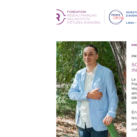
PR
PR
S
I
Le 
Fra
His
ain
idé
une
En
le
po
co