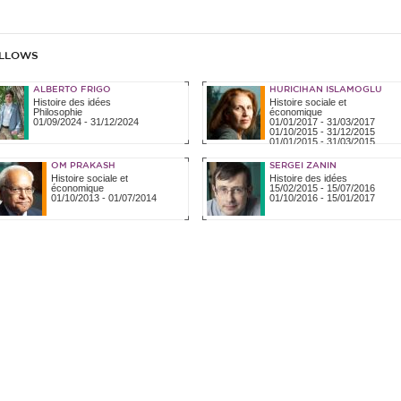
LLOWS
ALBERTO FRIGO
HURICIHAN ISLAMOGLU
Histoire des idées
Histoire sociale et
Philosophie
économique
01/09/2024
-
31/12/2024
01/01/2017
-
31/03/2017
01/10/2015
-
31/12/2015
01/01/2015
-
31/03/2015
02/01/2012
-
30/06/2012
OM PRAKASH
SERGEI ZANIN
Histoire sociale et
Histoire des idées
économique
15/02/2015
-
15/07/2016
01/10/2013
-
01/07/2014
01/10/2016
-
15/01/2017