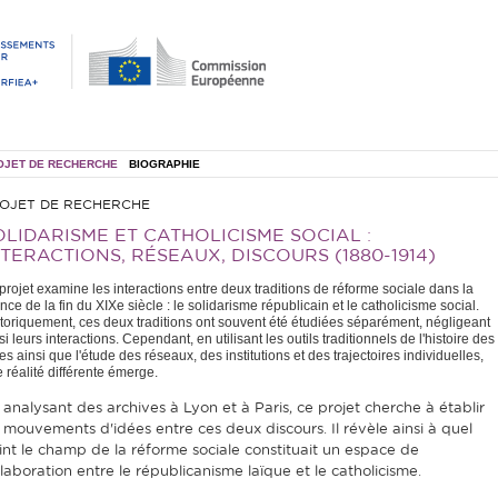
OJET DE RECHERCHE
BIOGRAPHIE
OJET DE RECHERCHE
OLIDARISME ET CATHOLICISME SOCIAL :
NTERACTIONS, RÉSEAUX, DISCOURS (1880-1914)
projet examine les interactions entre deux traditions de réforme sociale dans la
nce de la fin du XIXe siècle : le solidarisme républicain et le catholicisme social.
toriquement, ces deux traditions ont souvent été étudiées séparément, négligeant
si leurs interactions. Cependant, en utilisant les outils traditionnels de l'histoire des
es ainsi que l'étude des réseaux, des institutions et des trajectoires individuelles,
 réalité différente émerge.
 analysant des archives à Lyon et à Paris, ce projet cherche à établir
s mouvements d'idées entre ces deux discours. Il révèle ainsi à quel
int le champ de la réforme sociale constituait un espace de
llaboration entre le républicanisme laïque et le catholicisme.