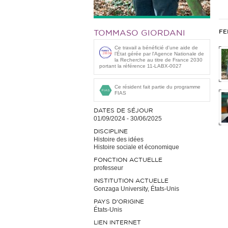
FE
TOMMASO GIORDANI
Ce travail a bénéficié d'une aide de
l’État gérée par l'Agence Nationale de
la Recherche au titre de France 2030
portant la référence 11-LABX-0027
Ce résident fait partie du programme
FIAS
DATES DE SÉJOUR
01/09/2024
-
30/06/2025
DISCIPLINE
Histoire des idées
Histoire sociale et économique
FONCTION ACTUELLE
professeur
INSTITUTION ACTUELLE
Gonzaga University, États-Unis
PAYS D'ORIGINE
États-Unis
LIEN INTERNET