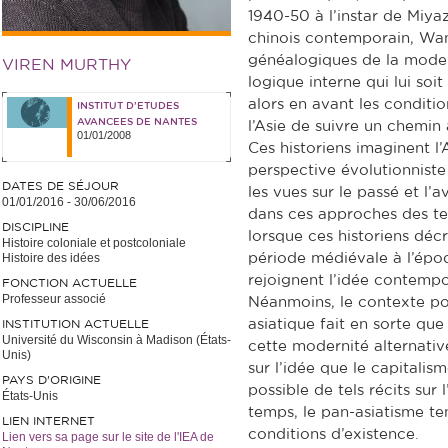
1940-50 à l’instar de Miyaz
chinois contemporain, Wan
généalogiques de la modern
VIREN MURTHY
logique interne qui lui so
alors en avant les conditio
INSTITUT D'ETUDES
AVANCEES DE NANTES
l’Asie de suivre un chemin 
01/01/2008
Ces historiens imaginent l’
perspective évolutionniste 
DATES DE SÉJOUR
les vues sur le passé et l’a
01/01/2016
-
30/06/2016
dans ces approches des te
DISCIPLINE
lorsque ces historiens décr
Histoire coloniale et postcoloniale
Histoire des idées
période médiévale à l’épo
rejoignent l’idée contempo
FONCTION ACTUELLE
Professeur associé
Néanmoins, le contexte pol
asiatique fait en sorte qu
INSTITUTION ACTUELLE
Université du Wisconsin à Madison (États-
cette modernité alternativ
Unis)
sur l’idée que le capitalis
PAYS D'ORIGINE
possible de tels récits sur
États-Unis
temps, le pan-asiatisme te
LIEN INTERNET
conditions d’existence.
Lien vers sa page sur le site de l'IEA de