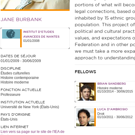
portions of what will be
legal connections, based o
inhabited by 15 ethnic gro
JANE BURBANK
population. This project of
political and cultural pract
INSTITUT D'ETUDES
AVANCEES DE NANTES
values, and expectations o
01/01/2008
Federation and in other pos
we must take a more expan
DATES DE SÉJOUR
approach to understanding 
01/01/2009
-
30/06/2009
DISCIPLINE
FELLOWS
Études culturelles
Histoire contemporaine
Histoire moderne
BRIAN SANDBERG
Histoire moderne
FONCTION ACTUELLE
01/10/2014
-
30/06/2015
Professeure
INSTITUTION ACTUELLE
Université de New York (États-Unis)
LUCA D'AMBROSIO
Droit
PAYS D'ORIGINE
01/10/2011
-
30/06/2012
États-Unis
LIEN INTERNET
Lien vers sa page sur le site de l'IEA de