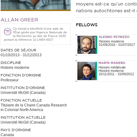
moyens est-ce qu’un conti
nations autochtones est-il
ALLAN GREER
FELLOWS
Ce travail a bénéficié d'une aide de
l’État gérée par l'Agence Nationale de
la Recherche au titre de France 2030
ALESSIO PETRIZZO
portant la référence 11-LABX-0027
Histoire moderne
01/09/2016
-
01/07/2017
DATES DE SÉJOUR
01/10/2013
-
31/12/2013
DISCIPLINE
MARTA MADERO
Histoire moderne
Histoire médiévale
Histoire moderne
15/11/2011
-
15/09/2012
FONCTION D’ORIGINE
Professeur
INSTITUTION D’ORIGINE
Université McGill (Canada)
FONCTION ACTUELLE
Titulaire de la Chaire Canada Research
in Colonial North America
INSTITUTION ACTUELLE
Université McGill (Canada)
PAYS D'ORIGINE
Canada