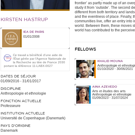
frontier’ as partly made up of an ove
study it from ‘outside’. The second de
different from both territory and lands
and the eventness of place. Finally, t
KIRSTEN HASTRUP
communities live, offer an entry into 
world. Between them, these moves sh
world has contributed to the perceive
IEA DE PARIS
01/01/2008
FELLOWS
Ce travail a bénéficié d'une aide de
l’État gérée par l'Agence Nationale de
KHALID MOUNA
la Recherche au titre de France 2030
Anthropologie et ethnologi
portant la référence 11-LABX-0027
01/10/2020
-
30/06/2021
DATES DE SÉJOUR
01/09/2016
-
31/01/2017
AINA AZEVEDO
DISCIPLINE
Arts et études des arts
Anthropologie et ethnologie
Anthropologie et ethnologie
01/09/2023
-
31/07/2024
FONCTION ACTUELLE
Professeure
INSTITUTION ACTUELLE
Université de Copenhague (Danemark)
PAYS D'ORIGINE
Danemark