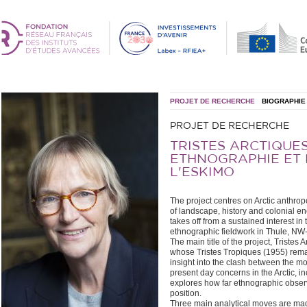
PROJET DE RECHERCHE
BIOGRAPHIE
PROJET DE RECHERCHE
TRISTES ARCTIQUES
ETHNOGRAPHIE ET 
L'ESKIMO
The project centres on Arctic anthr
of landscape, history and colonial enc
takes off from a sustained interest in 
ethnographic fieldwork in Thule, NW-
The main title of the project, Tristes
whose Tristes Tropiques (1955) remai
insight into the clash between the mod
present day concerns in the Arctic, i
explores how far ethnographic observ
position.
Three main analytical moves are made: