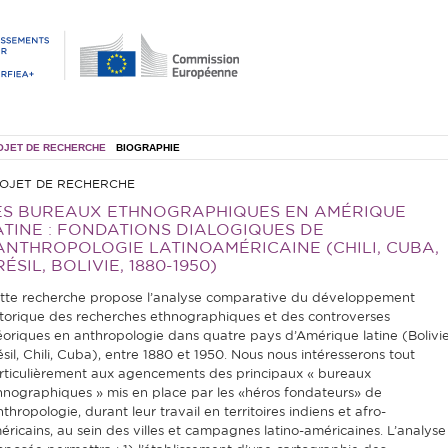
OJET DE RECHERCHE
BIOGRAPHIE
OJET DE RECHERCHE
ES BUREAUX ETHNOGRAPHIQUES EN AMÉRIQUE
ATINE : FONDATIONS DIALOGIQUES DE
’ANTHROPOLOGIE LATINOAMÉRICAINE (CHILI, CUBA,
ÉSIL, BOLIVIE, 1880-1950)
tte recherche propose l’analyse comparative du développement
storique des recherches ethnographiques et des controverses
éoriques en anthropologie dans quatre pays d’Amérique latine (Bolivie
ésil, Chili, Cuba), entre 1880 et 1950. Nous nous intéresserons tout
rticulièrement aux agencements des principaux « bureaux
hnographiques » mis en place par les «héros fondateurs» de
nthropologie, durant leur travail en territoires indiens et afro-
éricains, au sein des villes et campagnes latino-américaines. L’analyse