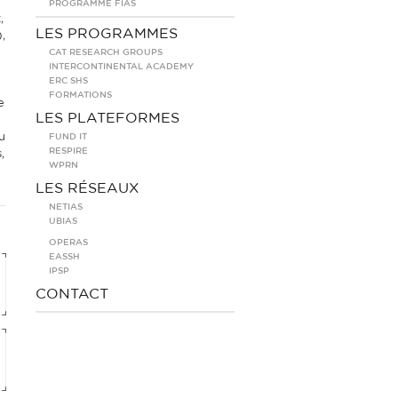
PROGRAMME FIAS
,
LES PROGRAMMES
,
CAT RESEARCH GROUPS
INTERCONTINENTAL ACADEMY
ERC SHS
FORMATIONS
e
LES PLATEFORMES
u
FUND IT
RESPIRE
,
WPRN
LES RÉSEAUX
NETIAS
UBIAS
OPERAS
EASSH
IPSP
CONTACT