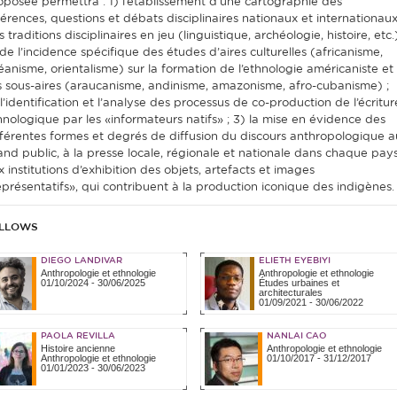
oposée permettra : 1) l’établissement d’une cartographie des
férences, questions et débats disciplinaires nationaux et internationaux
 traditions disciplinaires en jeu (linguistique, archéologie, histoire, etc.)
 de l’incidence spécifique des études d’aires culturelles (africanisme,
éanisme, orientalisme) sur la formation de l’ethnologie américaniste et
s sous-aires (araucanisme, andinisme, amazonisme, afro-cubanisme) ;
 l’identification et l’analyse des processus de co-production de l’écritur
hnologique par les «informateurs natifs» ; 3) la mise en évidence des
fférentes formes et degrés de diffusion du discours anthropologique a
and public, à la presse locale, régionale et nationale dans chaque pays
x institutions d’exhibition des objets, artefacts et images
eprésentatifs», qui contribuent à la production iconique des indigènes.
LLOWS
DIEGO LANDIVAR
ELIETH EYEBIYI
Anthropologie et ethnologie
Anthropologie et ethnologie
01/10/2024
-
30/06/2025
Études urbaines et
architecturales
01/09/2021
-
30/06/2022
PAOLA REVILLA
NANLAI CAO
Histoire ancienne
Anthropologie et ethnologie
Anthropologie et ethnologie
01/10/2017
-
31/12/2017
01/01/2023
-
30/06/2023