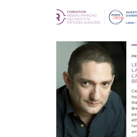
PR
PR
L
L
L
BR
Ce
hi
th
Br
pa
et
l’a
am