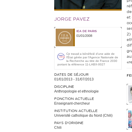
pr
ré
des
et
JORGE PAVEZ
oc
se
IEA DE PARIS
2)
01/01/2008
et
di
gr
Ce travail a bénéficié d'une aide de
au
l’État gérée par l'Agence Nationale de
la Recherche au titre de France 2030
«r
portant la référence 11-LABX-0027
DATES DE SÉJOUR
FE
01/01/2013
-
31/07/2013
DISCIPLINE
Anthropologie et ethnologie
FONCTION ACTUELLE
Enseignant-chercheur
INSTITUTION ACTUELLE
Université catholique du Nord (Chili)
PAYS D'ORIGINE
Chili