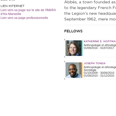
Abbès, a town founded as
LIEN INTERNET
to the legendary French Fo
Lien vers sa page sur le site de l'IMéRA
the Legion’s new headquar
d'Aix-Marseille
Lien vers sa page professionnelle
September 1962, mere mon
FELLOWS
KATHERINE E. HOFFM
Anthropologie et ethnologi
01/09/2016
-
01/07/2017
JOSEPH TONDA
Anthropologie et ethnologi
Sociologie
01/10/2009
-
30/06/2010
01/09/2010
-
31/12/2010