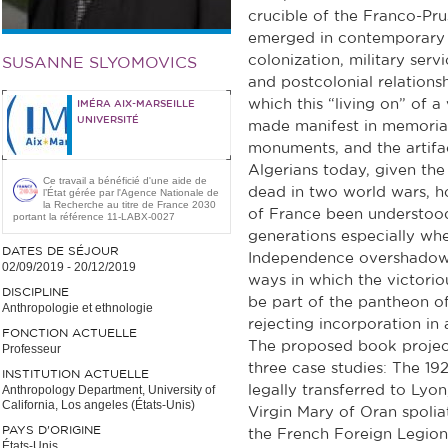
crucible of the Franco-Pr
emerged in contemporary A
colonization, military serv
SUSANNE SLYOMOVICS
and postcolonial relations
which this “living on” of a 
IMÉRA AIX-MARSEILLE
UNIVERSITÉ
made manifest in memoria
monuments, and the artifac
Algerians today, given th
Ce travail a bénéficié d'une aide de
dead in two world wars, ho
l’État gérée par l'Agence Nationale de
la Recherche au titre de France 2030
of France been understoo
portant la référence 11-LABX-0027
generations especially whe
DATES DE SÉJOUR
Independence overshadow 
02/09/2019
-
20/12/2019
ways in which the victori
DISCIPLINE
be part of the pantheon o
Anthropologie et ethnologie
rejecting incorporation in 
FONCTION ACTUELLE
The proposed book project
Professeur
three case studies: The 19
INSTITUTION ACTUELLE
Anthropology Department, University of
legally transferred to Lyon
California, Los angeles (États-Unis)
Virgin Mary of Oran spolia
PAYS D'ORIGINE
the French Foreign Legion
États-Unis