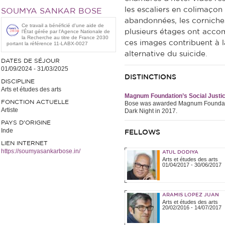
les escaliers en colimaço
SOUMYA SANKAR BOSE
abandonnées, les corniches
Ce travail a bénéficié d'une aide de
plusieurs étages ont acco
l’État gérée par l'Agence Nationale de
la Recherche au titre de France 2030
ces images contribuent à l
portant la référence 11-LABX-0027
alternative du suicide.
DATES DE SÉJOUR
01/09/2024
-
31/03/2025
DISTINCTIONS
DISCIPLINE
Arts et études des arts
Magnum Foundation’s Social Justic
FONCTION ACTUELLE
Bose was awarded Magnum Foundation
Artiste
Dark Night in 2017.
PAYS D'ORIGINE
Inde
FELLOWS
LIEN INTERNET
https://soumyasankarbose.in/
ATUL DODIYA
Arts et études des arts
01/04/2017
-
30/06/2017
ARAMIS LOPEZ JUAN
Arts et études des arts
20/02/2016
-
14/07/2017