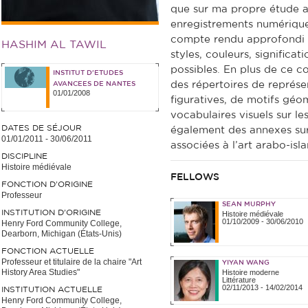
que sur ma propre étude a
enregistrements numériques
compte rendu approfondi d
HASHIM AL TAWIL
styles, couleurs, significa
possibles. En plus de ce c
INSTITUT D'ETUDES
des répertoires de représe
AVANCEES DE NANTES
01/01/2008
figuratives, de motifs géom
vocabulaires visuels sur le
DATES DE SÉJOUR
également des annexes sur 
01/01/2011
-
30/06/2011
associées à l’art arabo-isl
DISCIPLINE
Histoire médiévale
FELLOWS
FONCTION D’ORIGINE
Professeur
SEAN MURPHY
INSTITUTION D’ORIGINE
Histoire médiévale
01/10/2009
-
30/06/2010
Henry Ford Community College,
Dearborn, Michigan (États-Unis)
FONCTION ACTUELLE
Professeur et titulaire de la chaire "Art
YIYAN WANG
History Area Studies"
Histoire moderne
Littérature
02/11/2013
-
14/02/2014
INSTITUTION ACTUELLE
Henry Ford Community College,