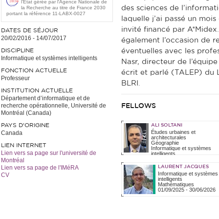
l’État gérée par l'Agence Nationale de
des sciences de l’informat
la Recherche au titre de France 2030
portant la référence 11-LABX-0027
laquelle j’ai passé un moi
invité financé par A*Midex.
DATES DE SÉJOUR
20/02/2016
-
14/07/2017
également l’occasion de re
DISCIPLINE
éventuelles avec les profe
Informatique et systèmes intelligents
Nasr, directeur de l’équi
FONCTION ACTUELLE
écrit et parlé (TALEP) du L
Professeur
BLRI.
INSTITUTION ACTUELLE
Département d’informatique et de
recherche opérationnelle, Université de
FELLOWS
Montréal (Canada)
PAYS D'ORIGINE
ALI SOLTANI
Études urbaines et
Canada
architecturales
Géographie
LIEN INTERNET
Informatique et systèmes
Lien vers sa page sur l'université de
intelligents
01/10/2024
-
30/06/2025
Montréal
Lien vers sa page de l'IMéRA
LAURENT JACQUES
Informatique et systèmes
CV
intelligents
Mathématiques
01/09/2025
-
30/06/2026