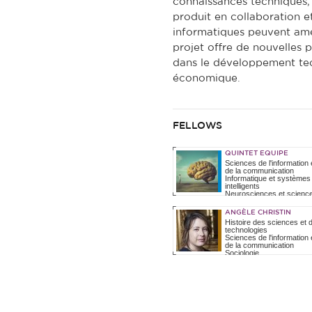
connaissances techniques, 
produit en collaboration e
informatiques peuvent amél
projet offre de nouvelles p
dans le développement tec
économique.
FELLOWS
QUINTET EQUIPE
Sciences de l'information 
de la communication
Informatique et systèmes
intelligents
Neurosciences et scienc
cognitives
13/03/2017
-
07/04/2017
ANGÈLE CHRISTIN
Histoire des sciences et 
technologies
Sciences de l'information 
de la communication
Sociologie
Informatique et systèmes
intelligents
01/02/2020
-
30/06/2020