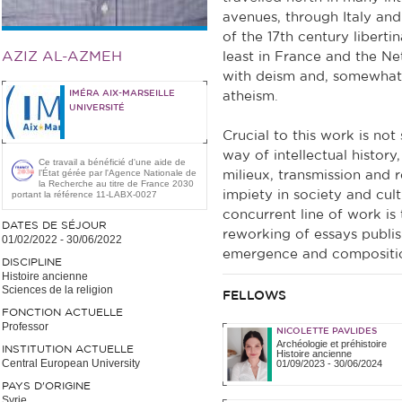
avenues, through Italy an
of the 17th century libertin
AZIZ AL-AZMEH
least in France and the Ne
with deism and, somewhat 
IMÉRA AIX-MARSEILLE
atheism.
UNIVERSITÉ
Crucial to this work is not 
way of intellectual history
Ce travail a bénéficié d'une aide de
l’État gérée par l'Agence Nationale de
milieux, transmission and 
la Recherche au titre de France 2030
impiety in society and cul
portant la référence 11-LABX-0027
concurrent line of work is
DATES DE SÉJOUR
reworking of essays publis
01/02/2022
-
30/06/2022
emergence and composition
DISCIPLINE
Histoire ancienne
Sciences de la religion
FELLOWS
FONCTION ACTUELLE
Professor
NICOLETTE PAVLIDES
Archéologie et préhistoire
INSTITUTION ACTUELLE
Histoire ancienne
Central European University
01/09/2023
-
30/06/2024
PAYS D'ORIGINE
Syrie