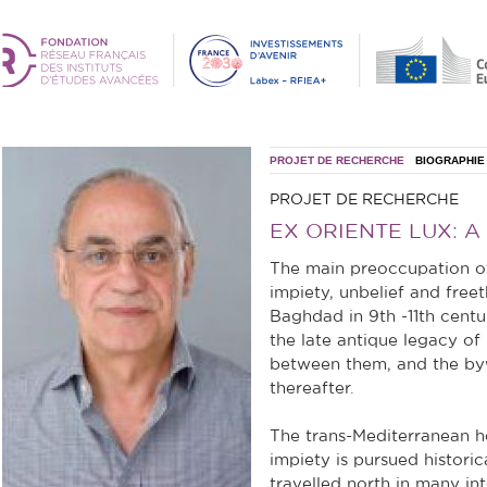
PROJET DE RECHERCHE
BIOGRAPHIE
PROJET DE RECHERCHE
EX ORIENTE LUX: A
The main preoccupation of
impiety, unbelief and free
Baghdad in 9th -11th centu
the late antique legacy of
between them, and the byw
thereafter.
The trans-Mediterranean h
impiety is pursued historic
travelled north in many in