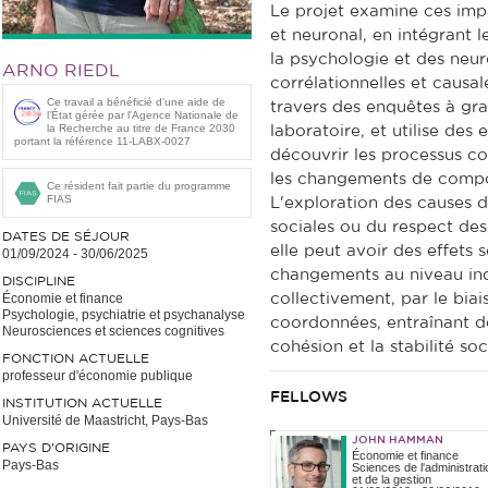
Le projet examine ces im
et neuronal, en intégrant 
la psychologie et des neur
ARNO RIEDL
corrélationnelles et caus
Ce travail a bénéficié d'une aide de
travers des enquêtes à gr
l’État gérée par l'Agence Nationale de
la Recherche au titre de France 2030
laboratoire, et utilise de
portant la référence 11-LABX-0027
découvrir les processus co
les changements de comp
Ce résident fait partie du programme
FIAS
L'exploration des causes d
sociales ou du respect des
DATES DE SÉJOUR
elle peut avoir des effets s
01/09/2024
-
30/06/2025
changements au niveau ind
DISCIPLINE
Économie et finance
collectivement, par le biai
Psychologie, psychiatrie et psychanalyse
coordonnées, entraînant d
Neurosciences et sciences cognitives
cohésion et la stabilité soc
FONCTION ACTUELLE
professeur d'économie publique
FELLOWS
INSTITUTION ACTUELLE
Université de Maastricht, Pays-Bas
JOHN HAMMAN
PAYS D'ORIGINE
Économie et finance
Pays-Bas
Sciences de l'administrati
et de la gestion