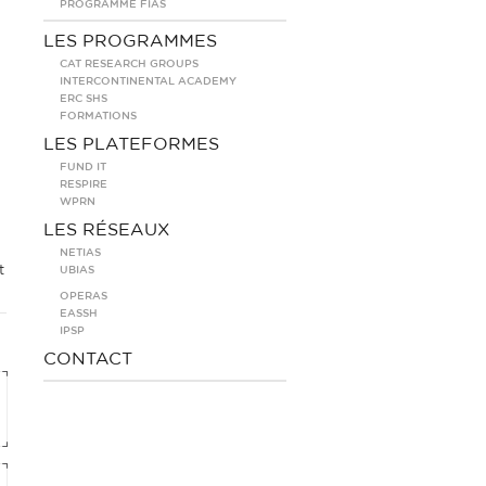
PROGRAMME FIAS
LES PROGRAMMES
CAT RESEARCH GROUPS
INTERCONTINENTAL ACADEMY
ERC SHS
FORMATIONS
LES PLATEFORMES
FUND IT
RESPIRE
WPRN
LES RÉSEAUX
NETIAS
t
UBIAS
OPERAS
EASSH
IPSP
CONTACT