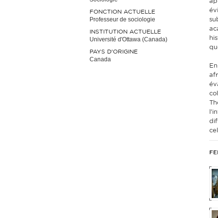
ap
év
FONCTION ACTUELLE
Professeur de sociologie
su
ac
INSTITUTION ACTUELLE
hi
Université d'Ottawa (Canada)
qu
PAYS D'ORIGINE
Canada
En
af
év
co
Th
l’i
di
ce
FE