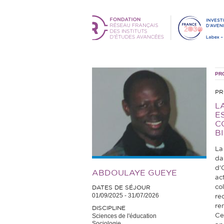
PR
PR
L
E
C
B
La
da
d’
ABDOULAYE GUEYE
act
co
DATES DE SÉJOUR
01/09/2025
-
31/07/2026
re
re
DISCIPLINE
Sciences de l'éducation
Ce
Sociologie