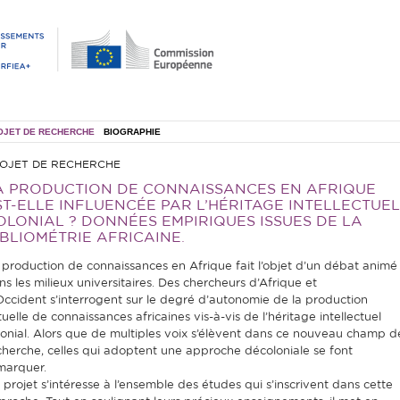
OJET DE RECHERCHE
BIOGRAPHIE
OJET DE RECHERCHE
A PRODUCTION DE CONNAISSANCES EN AFRIQUE
ST-ELLE INFLUENCÉE PAR L’HÉRITAGE INTELLECTUEL
OLONIAL ? DONNÉES EMPIRIQUES ISSUES DE LA
IBLIOMÉTRIE AFRICAINE.
 production de connaissances en Afrique fait l’objet d’un débat animé
ns les milieux universitaires. Des chercheurs d’Afrique et
Occident s’interrogent sur le degré d’autonomie de la production
uelle de connaissances africaines vis-à-vis de l’héritage intellectuel
lonial. Alors que de multiples voix s’élèvent dans ce nouveau champ d
cherche, celles qui adoptent une approche décoloniale se font
marquer.
 projet s’intéresse à l’ensemble des études qui s’inscrivent dans cette