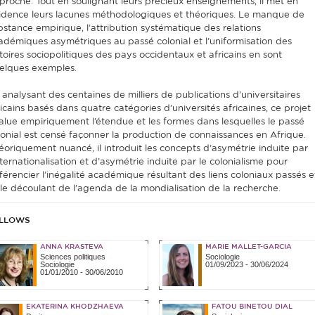
proche. Tout en soulignant leurs précieux enseignements, il met en
idence leurs lacunes méthodologiques et théoriques. Le manque de
bstance empirique, l’attribution systématique des relations
adémiques asymétriques au passé colonial et l’uniformisation des
stoires sociopolitiques des pays occidentaux et africains en sont
elques exemples.
 analysant des centaines de milliers de publications d’universitaires
ricains basés dans quatre catégories d’universités africaines, ce projet
alue empiriquement l’étendue et les formes dans lesquelles le passé
lonial est censé façonner la production de connaissances en Afrique.
éoriquement nuancé, il introduit les concepts d’asymétrie induite par
nternationalisation et d’asymétrie induite par le colonialisme pour
fférencier l’inégalité académique résultant des liens coloniaux passés e
lle découlant de l’agenda de la mondialisation de la recherche.
LLOWS
ANNA KRASTEVA
MARIE MALLET-GARCIA
Sciences politiques
Sociologie
Sociologie
01/09/2023
-
30/06/2024
01/01/2010
-
30/06/2010
EKATERINA KHODZHAEVA
FATOU BINETOU DIAL