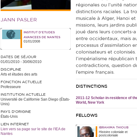
régionales ou l’unité natio
distinctions raciales. La t
musicale à Alger, Hanoi et
JANN PASLER
missions, leurs jardins publ
joué dans leurs concerts-a
INSTITUT D'ETUDES
AVANCEES DE NANTES
entre occidentaux, mais aus
01/01/2008
processus d’assimilation e
colonisateurs et colonisés.
DATES DE SÉJOUR
l’impérialisme républicain 
01/01/2010
-
30/06/2010
contradictions, question d
DISCIPLINE
l’empire français.
Arts et études des arts
FONCTION ACTUELLE
DISTINCTIONS
Professeure
INSTITUTION ACTUELLE
2011-12 Scholar-in-residence of th
Université de Californie San Diego (États-
World, New York
Unis)
PAYS D'ORIGINE
FELLOWS
États-Unis
LIEN INTERNET
IBRAHIMA THIOUB
Lien vers sa page sur le site de l'IEA de
Histoire coloniale et
Nantes
postcoloniale