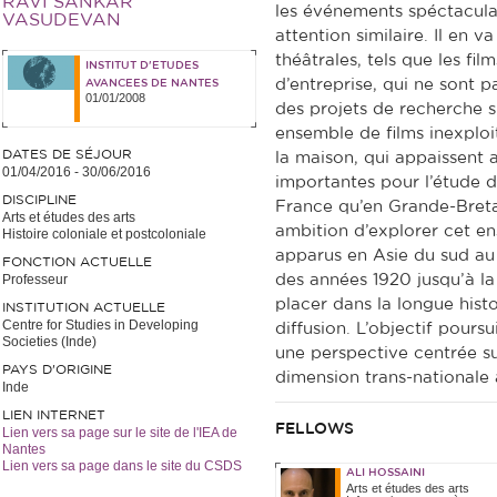
RAVI SANKAR
les événements spéctaculai
VASUDEVAN
attention similaire. Il en
théâtrales, tels que les fi
INSTITUT D'ETUDES
d’entreprise, qui ne sont 
AVANCEES DE NANTES
01/01/2008
des projets de recherche s
ensemble de films inexploité
DATES DE SÉJOUR
la maison, qui appaissent
01/04/2016
-
30/06/2016
importantes pour l’étude d
DISCIPLINE
France qu’en Grande-Breta
Arts et études des arts
ambition d’explorer cet e
Histoire coloniale et postcoloniale
apparus en Asie du sud au 
FONCTION ACTUELLE
Professeur
des années 1920 jusqu’à la 
placer dans la longue histo
INSTITUTION ACTUELLE
Centre for Studies in Developing
diffusion. L’objectif poursu
Societies (Inde)
une perspective centrée su
PAYS D'ORIGINE
dimension trans-nationale 
Inde
LIEN INTERNET
FELLOWS
Lien vers sa page sur le site de l'IEA de
Nantes
Lien vers sa page dans le site du CSDS
ALI HOSSAINI
Arts et études des arts