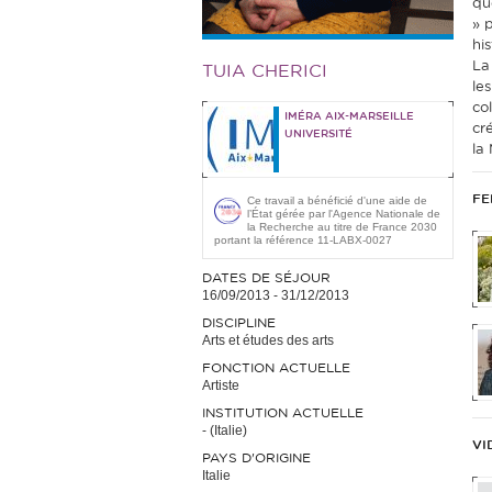
qu
» 
hi
La
TUIA CHERICI
les
co
IMÉRA AIX-MARSEILLE
cré
UNIVERSITÉ
la
FE
Ce travail a bénéficié d'une aide de
l’État gérée par l'Agence Nationale de
la Recherche au titre de France 2030
portant la référence 11-LABX-0027
DATES DE SÉJOUR
16/09/2013
-
31/12/2013
DISCIPLINE
Arts et études des arts
FONCTION ACTUELLE
Artiste
INSTITUTION ACTUELLE
- (Italie)
VI
PAYS D'ORIGINE
Italie