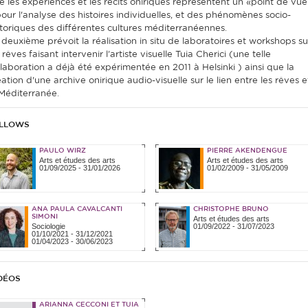
e les expériences et les récits oniriques représentent un «point de vue
pour l'analyse des histoires individuelles, et des phénomènes socio-
storiques des différentes cultures méditerranéennes.
 deuxième prévoit la réalisation in situ de laboratoires et workshops su
 rêves faisant intervenir l’artiste visuelle Tuia Cherici (une telle
llaboration a déjà été expérimentée en 2011 à Helsinki ) ainsi que la
ation d'une archive onirique audio-visuelle sur le lien entre les rêves e
 Méditerranée.
LLOWS
PAULO WIRZ
PIERRE AKENDENGUE
Arts et études des arts
Arts et études des arts
01/09/2025
-
31/01/2026
01/02/2009
-
31/05/2009
ANA PAULA CAVALCANTI
CHRISTOPHE BRUNO
SIMONI
Arts et études des arts
Sociologie
01/09/2022
-
31/07/2023
01/10/2021
-
31/12/2021
01/04/2023
-
30/06/2023
DÉOS
ARIANNA CECCONI ET TUIA