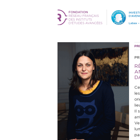
PR
PR
R
A
D
Ce
le
or
lie
Il
an
Ve
lu
pa