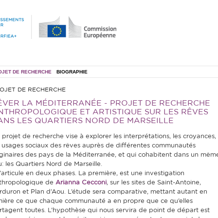
OJET DE RECHERCHE
BIOGRAPHIE
OJET DE RECHERCHE
ÊVER LA MÉDITERRANÉE - PROJET DE RECHERCHE
NTHROPOLOGIQUE ET ARTISTIQUE SUR LES RÊVES
ANS LES QUARTIERS NORD DE MARSEILLE
 projet de recherche vise à explorer les interprétations, les croyances,
s usages sociaux des rêves auprès de différentes communautés
iginaires des pays de la Méditerranée, et qui cohabitent dans un mêm
u: les Quartiers Nord de Marseille.
 s’articule en deux phases. La première, est une investigation
thropologique de
Arianna Cecconi
, sur les sites de Saint-Antoine,
rduron et Plan d’Aou. L’étude sera comparative, mettant autant en
mière ce que chaque communauté a en propre que ce qu’elles
rtagent toutes. L’hypothèse qui nous servira de point de départ est