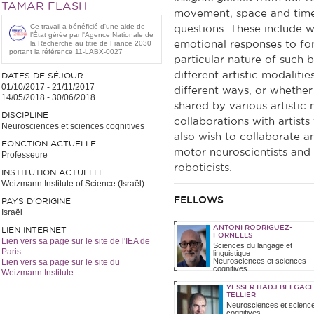
TAMAR FLASH
movement, space and time
Ce travail a bénéficié d'une aide de
questions. These include 
l’État gérée par l'Agence Nationale de
la Recherche au titre de France 2030
emotional responses to fo
portant la référence 11-LABX-0027
particular nature of such 
different artistic modalit
DATES DE SÉJOUR
01/10/2017
-
21/11/2017
different ways, or whether
14/05/2018
-
30/06/2018
shared by various artistic 
DISCIPLINE
collaborations with artists 
Neurosciences et sciences cognitives
also wish to collaborate a
FONCTION ACTUELLE
motor neuroscientists and
Professeure
roboticists.
INSTITUTION ACTUELLE
Weizmann Institute of Science (Israël)
FELLOWS
PAYS D'ORIGINE
Israël
ANTONI RODRIGUEZ-
LIEN INTERNET
FORNELLS
Lien vers sa page sur le site de l'IEA de
Sciences du langage et
Paris
linguistique
Neurosciences et sciences
Lien vers sa page sur le site du
cognitives
Weizmann Institute
02/09/2024
-
30/06/2025
YESSER HADJ BELGAC
TELLIER
Neurosciences et scienc
cognitives