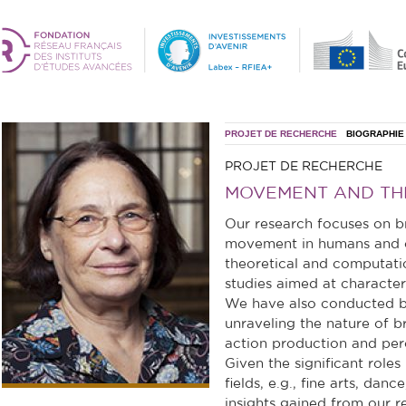
PROJET DE RECHERCHE
BIOGRAPHIE
PROJET DE RECHERCHE
MOVEMENT AND TH
Our research focuses on br
movement in humans and o
theoretical and computati
studies aimed at character
We have also conducted br
unraveling the nature of b
action production and perc
Given the significant roles
fields, e.g., fine arts, dan
insights gained from our r