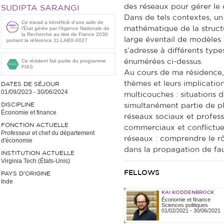
des réseaux pour gérer le 
SUDIPTA SARANGI
Dans de tels contextes, un
Ce travail a bénéficié d'une aide de
mathématique de la structu
l’État gérée par l'Agence Nationale de
la Recherche au titre de France 2030
large éventail de modèles
portant la référence 11-LABX-0027
s’adresse à différents typ
Ce résident fait partie du programme
énumérées ci-dessus.
FIAS
Au cours de ma résidence,
thèmes et leurs implication
DATES DE SÉJOUR
01/09/2023
-
30/06/2024
multicouches : situations d
DISCIPLINE
simultanément partie de pl
Économie et finance
réseaux sociaux et profes
FONCTION ACTUELLE
commerciaux et conflictuels
Professeur et chef du département
réseaux : comprendre le r
d'économie
dans la propagation de fau
INSTITUTION ACTUELLE
Virginia Tech (États-Unis)
FELLOWS
PAYS D'ORIGINE
Inde
KAI KODDENBROCK
Économie et finance
Sciences politiques
01/02/2021
-
30/06/2021