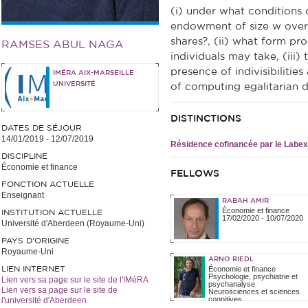
(i) under what conditions 
endowment of size w over n
shares?, (ii) what form pr
RAMSES ABUL NAGA
individuals may take, (iii) t
presence of indivisibilitie
IMÉRA AIX-MARSEILLE
UNIVERSITÉ
of computing egalitarian di
DISTINCTIONS
DATES DE SÉJOUR
14/01/2019
-
12/07/2019
Résidence cofinancée par le Labex
DISCIPLINE
Économie et finance
FELLOWS
FONCTION ACTUELLE
Enseignant
RABAH AMIR
Économie et finance
INSTITUTION ACTUELLE
17/02/2020
-
10/07/2020
Université d'Aberdeen (Royaume-Uni)
PAYS D'ORIGINE
Royaume-Uni
ARNO RIEDL
LIEN INTERNET
Économie et finance
Psychologie, psychiatrie et
Lien vers sa page sur le site de l'IMéRA
psychanalyse
Lien vers sa page sur le site de
Neurosciences et sciences
cognitives
l'université d'Aberdeen
01/09/2024
-
30/06/2025