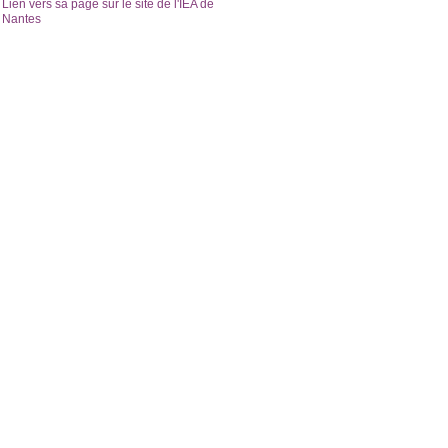
Lien vers sa page sur le site de l'IEA de
Nantes