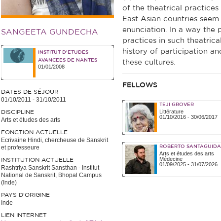
of the theatrical practices
East Asian countries seem 
enunciation. In a way the 
SANGEETA GUNDECHA
practices in such theatrical
history of participation an
INSTITUT D'ETUDES
AVANCEES DE NANTES
these cultures.
01/01/2008
FELLOWS
DATES DE SÉJOUR
01/10/2011
-
31/10/2011
TEJI GROVER
Littérature
DISCIPLINE
01/10/2016
-
30/06/2017
Arts et études des arts
FONCTION ACTUELLE
Ecrivaine Hindi, chercheuse de Sanskrit
et professeure
ROBERTO SANTAGUIDA
Arts et études des arts
Médecine
INSTITUTION ACTUELLE
01/09/2025
-
31/07/2026
Rashtriya Sanskrit Sansthan - Institut
National de Sanskrit, Bhopal Campus
(Inde)
PAYS D'ORIGINE
Inde
LIEN INTERNET