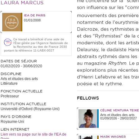
me concentre sur la "scien
LAURA MARCUS
son influence sur les "com
mouvements des première
IEA DE PARIS
01/01/2008
notamment de l'eurythmie
Dalcroze, des rythmistes a
et des "Rythmistes" de la cu
Ce travail a bénéficié d'une aide de
moderniste, dont les artist
l’État gérée par l'Agence Nationale de
la Recherche au titre de France 2030
Delaunay, le dadaïste Hans
portant la référence 11-LABX-0027
abstraits rythmés dans les
DATES DE SÉJOUR
au magazine
Rhythm
. Le 
01/02/2020
-
30/06/2020
explorations plus récente
DISCIPLINE
d'Henri Lefebvre et les tr
Arts et études des arts
Littérature
poésie et le rythme.
FONCTION ACTUELLE
Professeur
FELLOWS
INSTITUTION ACTUELLE
Université d'Oxford (Royaume-Uni)
CÉLINE VENTURA TEIXE
Arts et études des arts
PAYS D'ORIGINE
01/09/2026
-
28/02/2027
Royaume-Uni
LIEN INTERNET
Lien vers sa page sur le site de l'IEA de
MARK WAGNER