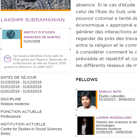
absence. Si le cas d’étude 
celui de l’Asie du Sud, une
pouvoir colonial a tenté 
LAKSHMI SUBRAMANIAN
économique » approprié et 
générer des interactions 
INSTITUT D'ETUDES
AVANCEES DE NANTES
regarder de près des trava
01/01/2008
entre la religion et le com
à considérer comment le 
Ce travail a bénéficié d'une aide de
prévisible et répétitif et 
l’État gérée par l'Agence Nationale de
la Recherche au titre de France 2030
les différents réseaux de 
portant la référence 11-LABX-0027
DATES DE SÉJOUR
FELLOWS
01/10/2016
-
31/12/2016
01/01/2018
-
31/03/2018
01/01/2019
-
31/03/2019
SARAJU RATH
Études culturelles
DISCIPLINE
01/10/2013
-
30/06/2014
Histoire moderne
FONCTION ACTUELLE
Professeure
LAVINIA MADDALUNO
Histoire des sciences et de
INSTITUTION ACTUELLE
technologies
Centre for Studies in Social Sciences
Histoire moderne
01/09/2025
-
30/06/2026
(Inde)