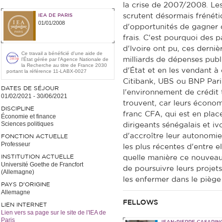
la crise de 2007/2008. Les
scrutent désormais frénét
IEA DE PARIS
01/01/2008
d'opportunités de gagner d
frais. C'est pourquoi des 
d'Ivoire ont pu, ces derniè
Ce travail a bénéficié d'une aide de
milliards de dépenses publ
l’État gérée par l'Agence Nationale de
la Recherche au titre de France 2030
d'État et en les vendant
portant la référence 11-LABX-0027
Citibank, UBS ou BNP Pariba
DATES DE SÉJOUR
l'environnement de crédit tr
01/02/2021
-
30/06/2021
trouvent, car leurs économi
DISCIPLINE
franc CFA, qui est en plac
Économie et finance
Sciences politiques
dirigeants sénégalais et iv
d'accroître leur autonomie
FONCTION ACTUELLE
Professeur
les plus récentes d'entre e
INSTITUTION ACTUELLE
quelle manière ce nouveau
Université Goethe de Francfort
de poursuivre leurs projet
(Allemagne)
les enfermer dans le pièg
PAYS D'ORIGINE
Allemagne
FELLOWS
LIEN INTERNET
Lien vers sa page sur le site de l'IEA de
Paris