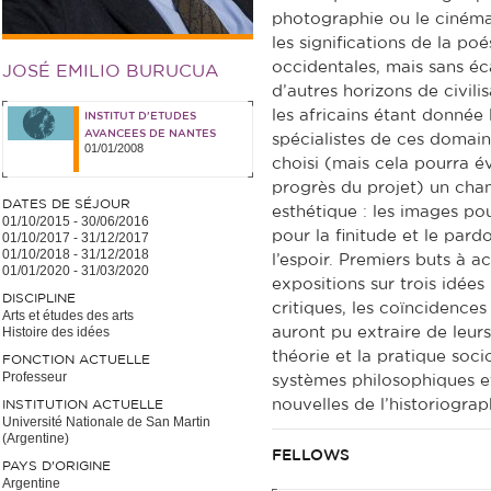
photographie ou le cinéma,
les significations de la po
occidentales, mais sans éca
JOSÉ EMILIO BURUCUA
d’autres horizons de civil
les africains étant donnée
INSTITUT D'ETUDES
AVANCEES DE NANTES
spécialistes de ces domain
01/01/2008
choisi (mais cela pourra é
progrès du projet) un cha
DATES DE SÉJOUR
esthétique : les images pou
01/10/2015
-
30/06/2016
pour la finitude et le pard
01/10/2017
-
31/12/2017
01/10/2018
-
31/12/2018
l’espoir. Premiers buts à ac
01/01/2020
-
31/03/2020
expositions sur trois idées 
DISCIPLINE
critiques, les coïncidences
Arts et études des arts
Histoire des idées
auront pu extraire de leurs
théorie et la pratique soci
FONCTION ACTUELLE
Professeur
systèmes philosophiques e
nouvelles de l’historiograp
INSTITUTION ACTUELLE
Université Nationale de San Martin
(Argentine)
FELLOWS
PAYS D'ORIGINE
Argentine