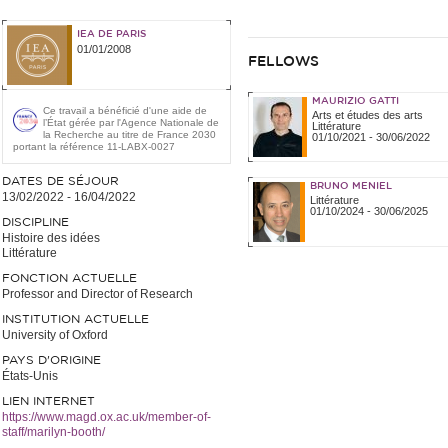
IEA DE PARIS
01/01/2008
FELLOWS
MAURIZIO GATTI
Ce travail a bénéficié d'une aide de
Arts et études des arts
l’État gérée par l'Agence Nationale de
Littérature
la Recherche au titre de France 2030
01/10/2021
-
30/06/2022
portant la référence 11-LABX-0027
DATES DE SÉJOUR
BRUNO MENIEL
13/02/2022
-
16/04/2022
Littérature
01/10/2024
-
30/06/2025
DISCIPLINE
Histoire des idées
Littérature
FONCTION ACTUELLE
Professor and Director of Research
INSTITUTION ACTUELLE
University of Oxford
PAYS D'ORIGINE
États-Unis
LIEN INTERNET
https://www.magd.ox.ac.uk/member-of-
staff/marilyn-booth/