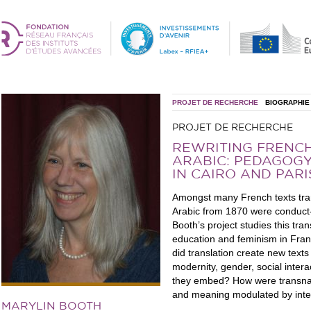
PROJET DE RECHERCHE
BIOGRAPHIE
PROJET DE RECHERCHE
REWRITING FRENCH
ARABIC: PEDAGOG
IN CAIRO AND PARIS
Amongst many French texts tran
Arabic from 1870 were conduct
Booth’s project studies this tran
education and feminism in Fra
did translation create new text
modernity, gender, social inter
they embed? How were transnatio
and meaning modulated by inter
MARYLIN BOOTH