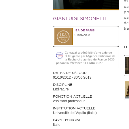
d’u
pa
pr
pa
GIANLUIGI SIMONETTI
de
tr
IEA DE PARIS
01/01/2008
FE
Ce travail a bénéficié d'une aide de
l’État gérée par l'Agence Nationale de
la Recherche au titre de France 2030
portant la référence 11-LABX-0027
DATES DE SÉJOUR
01/10/2012
-
30/06/2013
DISCIPLINE
Littérature
FONCTION ACTUELLE
Assistant professeur
INSTITUTION ACTUELLE
Université de l'Aquila (Italie)
PAYS D'ORIGINE
Italie