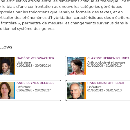
ne articulation étroite entre les dimensions critique et théorique : c’est
r le biais d’une confrontation aux nouvelles catégories génériques
oposées par les théoriciens que l’analyse formelle des textes, et en
rticulier des phénomènes d’hybridation caractéristiques des « écriture
 frontière », permettra de mesurer les changements survenus dans le
aditionnel système des genres.
LLOWS
NADÈGE VELDWACHTER
CLARISSE HERRENSCHMIDT
Littérature
Anthropologie et ethnologie
01/09/2013
-
30/06/2014
01/10/2009
-
30/06/2010
ANNE REYNES-DELOBEL
HANS CHRISTOPH BUCH
Littérature
Littérature
01/09/2026
-
28/02/2027
01/10/2012
-
31/01/2013