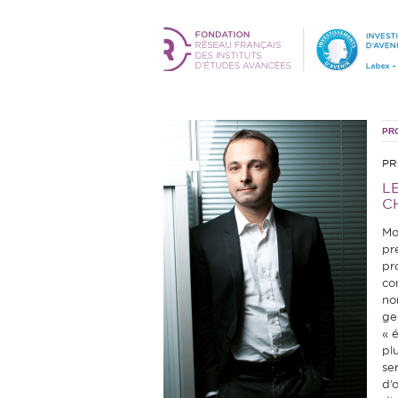
PR
PR
L
C
Mo
pr
pr
co
no
ge
« 
pl
se
d’