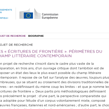
OJET DE RECHERCHE
BIOGRAPHIE
OJET DE RECHERCHE
ES « ÉCRITURES DE FRONTIÈRE ». PÉRIMÈTRES DU
HAMP LITTÉRAIRE CONTEMPORAIN
n projet de recherche s’inscrit dans le cadre plus vaste de la
éparation, en trois ans, d’un ouvrage critique dont l’ambition est de
oposer un état des lieux le plus exact possible du champ littéraire
ntemporain. Il repose de ce fait sur l'analyse des œuvres, toujours plus
mbreuses, qui se situent au croisement des divisions traditionnelles de
nres - en redéfinissant du même coup les limites - et que je nomme le
écritures de frontière ». Deux partis pris méthodologiques définissent
us précisément le projet : d’une part, la perspective comparatiste qui
ra adoptée pour l’étude d’un corpus volontairement mixte, composé
œuvres françaises, italiennes et nord-américaines ; d’autre part, le choi