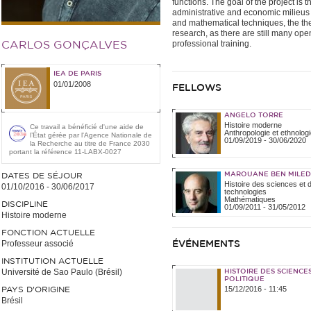
functions. The goal of the project is
administrative and economic milieus of
and mathematical techniques, the the
research, as there are still many ope
professional training.
CARLOS GONÇALVES
IEA DE PARIS
01/01/2008
FELLOWS
ANGELO TORRE
Histoire moderne
Ce travail a bénéficié d'une aide de
Anthropologie et ethnologi
l’État gérée par l'Agence Nationale de
01/09/2019
-
30/06/2020
la Recherche au titre de France 2030
portant la référence 11-LABX-0027
MAROUANE BEN MILED
DATES DE SÉJOUR
Histoire des sciences et 
01/10/2016
-
30/06/2017
technologies
Mathématiques
DISCIPLINE
01/09/2011
-
31/05/2012
Histoire moderne
FONCTION ACTUELLE
Professeur associé
ÉVÉNEMENTS
INSTITUTION ACTUELLE
Université de Sao Paulo (Brésil)
HISTOIRE DES SCIENCES
POLITIQUE
15/12/2016 - 11:45
PAYS D'ORIGINE
Brésil