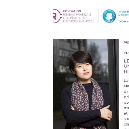
PR
PR
L
U
H
La
Ma
dim
pr
po
mi
et
so
chi