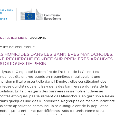
OJET DE RECHERCHE
BIOGRAPHIE
OJET DE RECHERCHE
ES HOMICIDES DANS LES BANNIÈRES MANDCHOUES.
NE RECHERCHE FONDÉE SUR PREMIÈRES ARCHIVES
ISTORIQUES DE PÉKIN
 dynastie Qing a été la dernière de l’histoire de la Chine. Les
ndchous étaient regroupés en « bannières », qui avaient une
ension militaire essentielle dans l’Empire ; elles constituaient des
ivilèges qui distinguaient les « gens des bannières » du reste de la
pulation. En fait, les gens des bannières rassemblaient diverses
norités ethniques, pas seulement des Mandchous, en garnison à Pékin
 dans quelques une des 18 provinces. Regroupés de manière indistinct
us cette appellation commune, ils se distinguaient de la population
noise qui les entourait par différents traits culturels. Même si les