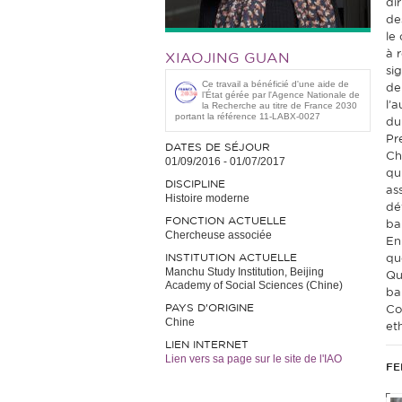
di
des
le
à 
XIAOJING GUAN
sig
Ce travail a bénéficié d'une aide de
de
l’État gérée par l'Agence Nationale de
l’a
la Recherche au titre de France 2030
portant la référence 11-LABX-0027
du
Pr
DATES DE SÉJOUR
Ch
01/09/2016
-
01/07/2017
qu
DISCIPLINE
as
Histoire moderne
dé
FONCTION ACTUELLE
ba
Chercheuse associée
En
INSTITUTION ACTUELLE
que
Manchu Study Institution, Beijing
Qu
Academy of Social Sciences (Chine)
ba
PAYS D'ORIGINE
Co
Chine
et
LIEN INTERNET
Lien vers sa page sur le site de l'IAO
FE