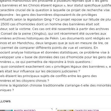
rigeants mandchous ont proclamé à plusieurs reprises que « les gens
 bannières et les Chinois étaient égaux », leur statut spécifique justifi
 caractère crucial de la question à laquelle ce projet de recherche vise
répondre : les gens des bannières disposaient‐ils de privilèges
nificatifs selon la législation Qing ? Ce projet repose sur l’étude de plu
 2500 cas d’homicides dont un homme des bannières était soit
uteur, soit la victime. Ces cas ont été rassemblés à partir des archives
 Conseil de la peine (Xingbu), qui ont récemment été ouvertes aux
emières archives historiques de Pékin. Les documents sont rédigés en
inois et en Mandchou, deux langues que je suis en mesure de lire, ce
i permet de comparer différents points de vue et versions. En
sociant analyse historique et données statistiques, ce problème vise à
velopper une « base de données des cas d’homicide pour les gens de
nnières », ce qui permettra de répondre à trois questions :
 quoi consistent exactement ces « privilèges légaux des bannières », e
ls était leur influence sur les décisions judiciaires ?
els étaient les principaux sujets de conflits entre les gens des
nnières et les citoyens chinois ?
mme la législation chinoise traditionnelle s’arrange-t-elle des minorités
hniques ?
LLOWS
MARTA MADERO
CHARLES WALTON