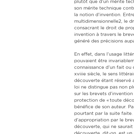
plutôt que d’un mérite tec
son mérite technique contr
la notion d’invention. Ent
multidimensionnelle2, le dro
consacrant le droit de prop
invention à travers le breve
généré des précisions aup
En effet, dans l’usage litté
pouvaient être invariableme
connaissance d’un fait ou 
xviiie siècle, le sens litté
découverte étant réservé 
loi ne distingue pas non plu
sur les brevets d’invention 
protection de « toute déco
bénéfice de son auteur. Par 
pourtant par la suite faite.
d’appropriation par le brev
découverte, qui ne saurait 
découverte, dit-on, est un