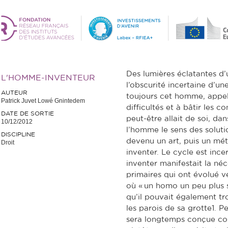
Des lumières éclatantes d’
L'HOMME-INVENTEUR
l’obscurité incertaine d’une
AUTEUR
toujours cet homme, appel
Patrick Juvet Lowé Gnintedem
difficultés et à bâtir les c
DATE DE SORTIE
peut-être allait de soi, da
10/12/2012
l’homme le sens des solutio
DISCIPLINE
devenu un art, puis un mét
Droit
inventer. Le cycle est inc
inventer manifestait la néc
primaires qui ont évolué 
où « un homo un peu plus s
qu’il pouvait également tr
les parois de sa grotte1. P
sera longtemps conçue comm