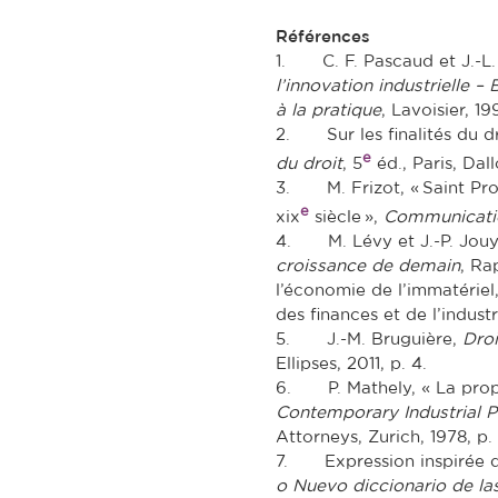
Références
1. C. F. Pascaud et J.-L.
l’innovation industrielle – 
à la pratique
, Lavoisier, 19
2. Sur les finalités du dro
e
du droit
, 5
éd., Paris, Dall
3. M. Frizot, « Saint Pro
e
xix
siècle »,
Communicati
4. M. Lévy et J.-P. Jouy
croissance de demain
, Ra
l’économie de l’immatériel
des finances et de l’indust
5. J.-M. Bruguière,
Droi
Ellipses, 2011, p. 4.
6. P. Mathely, « La propri
Contemporary Industrial P
Attorneys, Zurich, 1978, p.
7. Expression inspirée d
o Nuevo diccionario de la