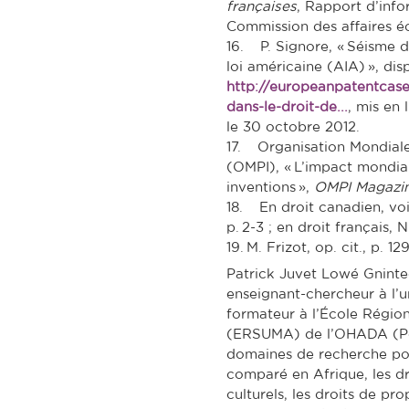
françaises
, Rapport d’inf
Commission des affaires é
16. P. Signore, « Séisme da
loi américaine (AIA) », dis
http://europeanpatentcase
dans-le-droit-de...
, mis en 
le 30 octobre 2012.
17. Organisation Mondiale 
(OMPI), « L’impact mondial 
inventions »,
OMPI Magazi
18. En droit canadien, voir
p. 2-3 ; en droit français, N
19. M. Frizot, op. cit., p. 129
Patrick Juvet Lowé Gninte
enseignant-chercheur à l’
formateur à l’École Région
(ERSUMA) de l’OHADA (Por
domaines de recherche por
comparé en Afrique, les d
culturels, les droits de prop