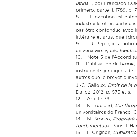
latina
…, por Francisco CO
primero, parte II, 1789, p. 7
8. L’invention est entend
industrielle et en particuli
pas être confondue avec la
littéraire et artistique (d
9. R. Pépin, « La notion 
universitaire »,
Lex Electro
10. Note 5 de l’Accord su
11. L’utilisation du term
instruments juridiques de 
autres que le brevet d’inv
J.-C. Galloux,
Droit de la p
Dalloz, 2012, p. 575 et s.
12. Article 39.
13. N. Rouland,
L’anthrop
universitaires de France, Co
14. N. Bronzo,
Propriété i
fondamentaux
, Paris, L’H
15. F. Grignon,
L’utilisat