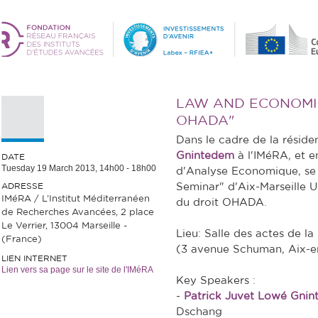
LAW AND ECONOMIC
OHADA"
Dans le cadre de la résid
Gnintedem
à l'IMéRA, et e
DATE
Tuesday 19 March 2013,
14h00
-
18h00
d'Analyse Economique, se
ADRESSE
Seminar" d'Aix-Marseille U
IMéRA / L’Institut Méditerranéen
du droit OHADA.
de Recherches Avancées, 2 place
Le Verrier, 13004 Marseille -
Lieu: Salle des actes de l
(France)
(3 avenue Schuman, Aix-e
LIEN INTERNET
Lien vers sa page sur le site de l'IMéRA
Key Speakers :
-
Patrick Juvet Lowé Gni
Dschang