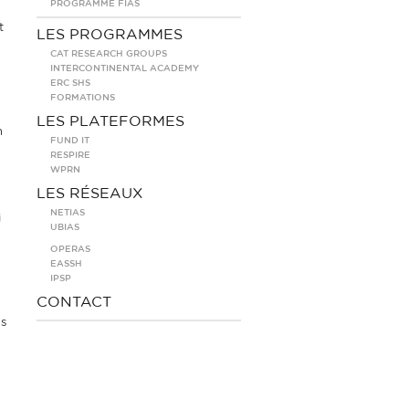
PROGRAMME FIAS
t
LES PROGRAMMES
CAT RESEARCH GROUPS
INTERCONTINENTAL ACADEMY
ERC SHS
.
FORMATIONS
LES PLATEFORMES
n
FUND IT
RESPIRE
WPRN
LES RÉSEAUX
NETIAS
i
UBIAS
OPERAS
EASSH
IPSP
CONTACT
es