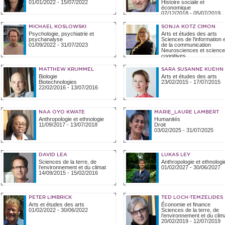
01/01/2022
-
15/07/2022
Histoire sociale et
économique
07/12/2018
-
05/07/2019
MICHAEL KOSLOWSKI
SONJA KOTZ CIMON
Psychologie, psychiatrie et
Arts et études des arts
psychanalyse
Sciences de l'information 
01/09/2022
-
31/07/2023
de la communication
Neurosciences et scienc
cognitives
01/01/2024
-
31/07/2024
MATTHEW KRUMMEL
SARA SUSANNE KUEHN
Biologie
Arts et études des arts
Biotechnologies
23/02/2015
-
17/07/2015
22/02/2016
-
13/07/2016
NAA OYO KWATE
MARIE_LAURE LAMBERT
Anthropologie et ethnologie
Humanités
11/09/2017
-
13/07/2018
Droit
03/02/2025
-
31/07/2025
DAVID LEA
LUKAS LEY
Sciences de la terre, de
Anthropologie et ethnologi
l’environnement et du climat
01/02/2027
-
30/06/2027
14/09/2015
-
15/02/2016
PETER LIMBRICK
TED LOCH-TEMZELIDES
Arts et études des arts
Économie et finance
01/02/2022
-
30/06/2022
Sciences de la terre, de
l’environnement et du clim
20/02/2019
-
12/07/2019