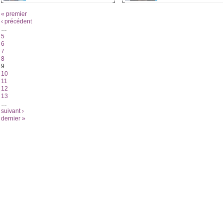
« premier
‹ précédent
…
5
6
7
8
9
10
11
12
13
…
suivant ›
dernier »