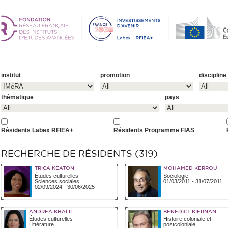
institut
promotion
discipline
thématique
pays
Résidents Labex RFIEA+
Résidents Programme FIAS
RECHERCHE DE RÉSIDENTS (319)
TRICA KEATON
MOHAMED KERROU
Études culturelles
Sociologie
Sciences sociales
01/03/2011
-
31/07/2011
02/09/2024
-
30/06/2025
ANDREA KHALIL
BENEDICT KIERNAN
Études culturelles
Histoire coloniale et
Littérature
postcoloniale