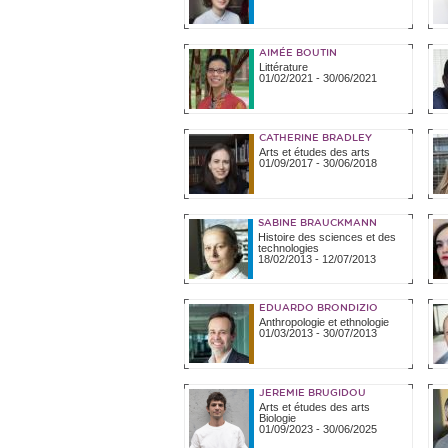
AIMÉE BOUTIN
Littérature
01/02/2021
-
30/06/2021
CATHERINE BRADLEY
Arts et études des arts
01/09/2017
-
30/06/2018
SABINE BRAUCKMANN
Histoire des sciences et des
technologies
18/02/2013
-
12/07/2013
EDUARDO BRONDIZIO
Anthropologie et ethnologie
01/03/2013
-
30/07/2013
JEREMIE BRUGIDOU
Arts et études des arts
Biologie
01/09/2023
-
30/06/2025