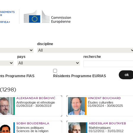
discipline
pays
recherche
nts Programme FIAS
Résidents Programme EURIAS
1298)
ALEKSANDAR BOŠKOVIĆ
VINCENT BOUCHARD
Anthropologie et ethnologie
Études culturelles
01/09/2018
-
30/06/2019
01/09/2024
-
30/06/2025
SOBHI BOUDERBALA
ABDESSLAM BOUTAYEB
Sciences politiques
Mathématiques
Sciences de la religion
01/12/2011
-
31/01/2012