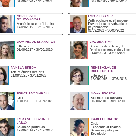
01/09/2020
-
13/07/2021
01/09/2012
-
30/09/2012
ABDELJALIL
PASCAL BOYER
BOUZOUGGAR
Anthropologie et ethnologie
Archéologie et préhistoire
Psychologie, psychiatrie et
14/09/2015
-
12/02/2016
psychanalyse
01/09/2021
-
30/06/2022
DOMINIQUE BRANCHER
EVE BRATMAN
Littérature
Sciences de la terre, de
01/09/2017
-
30/06/2018
l’environnement et du climat
01/09/2023
-
30/06/2024
PAMELA BREDA
RENÉE-CLAUDE
BREITENSTEIN
Arts et études des arts
01/09/2021
-
30/01/2022
Littérature
15/09/2015
-
13/07/2016
BRUCE BROOMHALL
NOAH BROSCH
Droit
Sciences de l'univers
11/09/2017
-
13/07/2018
01/10/2010
-
30/11/2010
EMMANUEL BRUNET-
ISABELLE BRUNO
JAILLY
Droit
Sciences politiques
Économie et finance
12/09/2016
-
14/07/2017
Sciences politiques
Sociologie