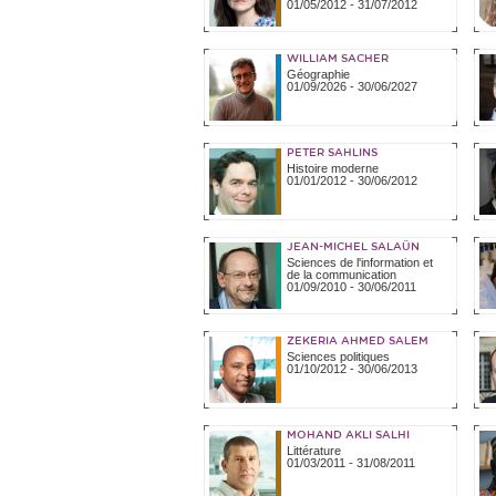
01/05/2012
-
31/07/2012
WILLIAM SACHER
Géographie
01/09/2026
-
30/06/2027
PETER SAHLINS
Histoire moderne
01/01/2012
-
30/06/2012
JEAN-MICHEL SALAÜN
Sciences de l'information et
de la communication
01/09/2010
-
30/06/2011
ZEKERIA AHMED SALEM
Sciences politiques
01/10/2012
-
30/06/2013
MOHAND AKLI SALHI
Littérature
01/03/2011
-
31/08/2011