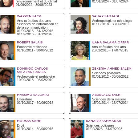
l’environnement et du climat
01/01/2024
-
31/07/2024
01/09/2022
-
30/06/2023
WARREN SACK
SAHAR SADJADI
Arts et études des arts
Anthropologie et ethnologie
Sciences de l'information et
01/09/2018
-
30/06/2019
de la communication
01/09/2015
-
31/12/2015
01/09/2016
-
31/12/2016
ROBERT SALAIS
ILANA SALAMA ORTAR
Économie et finance
Arts et études des arts
01/10/2011
-
30/06/2012
23/02/2015
-
17/07/2015
DOMINGO CARLOS
ZEKERIA AHMED SALEM
SALAZAR GARCIA
Sciences politiques
Archéologie et préhistoire
01/01/2012
-
30/06/2012
10/09/2018
-
08/02/2019
MASSIMO SALGARO
ABDELAZIZ SALHI
Littérature
Sciences de la matière
01/10/2017
-
30/06/2018
15/02/2014
-
15/07/2014
MOUSSA SAMB
RANABIR SAMMADAR
Droit
Sciences politiques
01/10/2014
-
30/06/2015
01/02/2023
-
31/07/2023