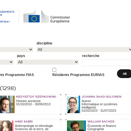
discipline
pays
recherche
nts Programme FIAS
Résidents Programme EURIAS
1298)
KRZYSZTOF RZEPKOWSKI
JOANNA SAAD-SULONEN
Histoire ancienne
Autres
01/10/2010
-
30/06/2013
Informatique et systèmes
intelligents
01/02/2023
-
31/07/2023
HIND SABRI
WILLIAM SACHER
Anthropologie et ethnologie
Économie et finance
Sciences de la terre, de
Géographie