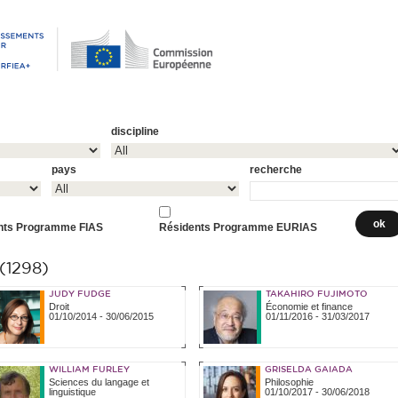
discipline
pays
recherche
nts Programme FIAS
Résidents Programme EURIAS
1298)
JUDY FUDGE
TAKAHIRO FUJIMOTO
Droit
Économie et finance
01/10/2014
-
30/06/2015
01/11/2016
-
31/03/2017
WILLIAM FURLEY
GRISELDA GAIADA
Sciences du langage et
Philosophie
linguistique
01/10/2017
-
30/06/2018