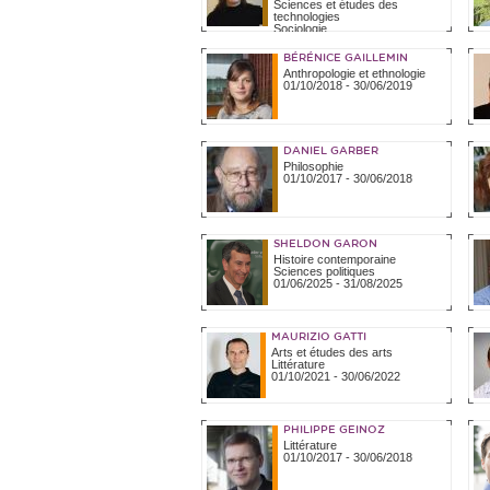
Sciences et études des
technologies
Sociologie
01/09/2023
-
30/06/2024
BÉRÉNICE GAILLEMIN
Anthropologie et ethnologie
01/10/2018
-
30/06/2019
DANIEL GARBER
Philosophie
01/10/2017
-
30/06/2018
SHELDON GARON
Histoire contemporaine
Sciences politiques
01/06/2025
-
31/08/2025
MAURIZIO GATTI
Arts et études des arts
Littérature
01/10/2021
-
30/06/2022
PHILIPPE GEINOZ
Littérature
01/10/2017
-
30/06/2018