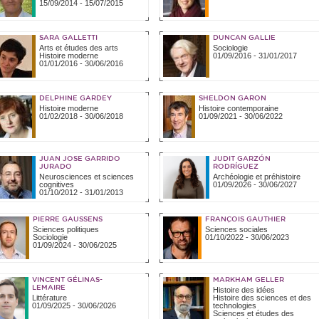
15/09/2014
-
15/07/2015
SARA GALLETTI
DUNCAN GALLIE
Arts et études des arts
Sociologie
Histoire moderne
01/09/2016
-
31/01/2017
01/01/2016
-
30/06/2016
DELPHINE GARDEY
SHELDON GARON
Histoire moderne
Histoire contemporaine
01/02/2018
-
30/06/2018
01/09/2021
-
30/06/2022
JUAN JOSE GARRIDO
JUDIT GARZÓN
JURADO
RODRÍGUEZ
Neurosciences et sciences
Archéologie et préhistoire
cognitives
01/09/2026
-
30/06/2027
01/10/2012
-
31/01/2013
PIERRE GAUSSENS
FRANÇOIS GAUTHIER
Sciences politiques
Sciences sociales
Sociologie
01/10/2022
-
30/06/2023
01/09/2024
-
30/06/2025
VINCENT GÉLINAS-
MARKHAM GELLER
LEMAIRE
Histoire des idées
Littérature
Histoire des sciences et des
01/09/2025
-
30/06/2026
technologies
Sciences et études des