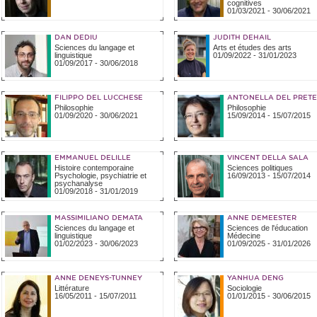
cognitives
01/03/2021
-
30/06/2021
DAN DEDIU
JUDITH DEHAIL
Sciences du langage et
Arts et études des arts
linguistique
01/09/2022
-
31/01/2023
01/09/2017
-
30/06/2018
FILIPPO DEL LUCCHESE
ANTONELLA DEL PRETE
Philosophie
Philosophie
01/09/2020
-
30/06/2021
15/09/2014
-
15/07/2015
EMMANUEL DELILLE
VINCENT DELLA SALA
Histoire contemporaine
Sciences politiques
Psychologie, psychiatrie et
16/09/2013
-
15/07/2014
psychanalyse
01/09/2018
-
31/01/2019
MASSIMILIANO DEMATA
ANNE DEMEESTER
Sciences du langage et
Sciences de l'éducation
linguistique
Médecine
01/02/2023
-
30/06/2023
01/09/2025
-
31/01/2026
ANNE DENEYS-TUNNEY
YANHUA DENG
Littérature
Sociologie
16/05/2011
-
15/07/2011
01/01/2015
-
30/06/2015