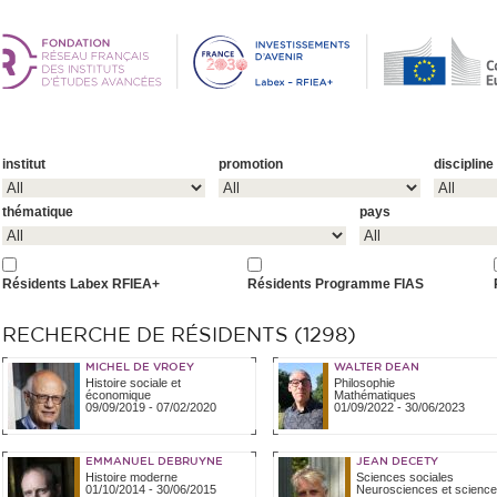
institut
promotion
discipline
thématique
pays
Résidents Labex RFIEA+
Résidents Programme FIAS
RECHERCHE DE RÉSIDENTS (1298)
MICHEL DE VROEY
WALTER DEAN
Histoire sociale et
Philosophie
économique
Mathématiques
09/09/2019
-
07/02/2020
01/09/2022
-
30/06/2023
EMMANUEL DEBRUYNE
JEAN DECETY
Histoire moderne
Sciences sociales
01/10/2014
-
30/06/2015
Neurosciences et scienc