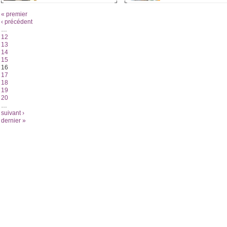
« premier
‹ précédent
…
12
13
14
15
16
17
18
19
20
…
suivant ›
dernier »