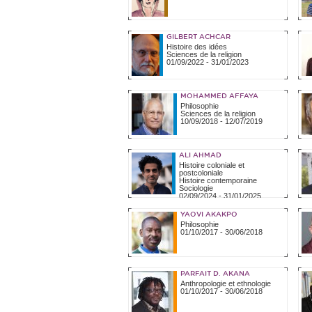
GILBERT ACHCAR
Histoire des idées
Sciences de la religion
01/09/2022
-
31/01/2023
MOHAMMED AFFAYA
Philosophie
Sciences de la religion
10/09/2018
-
12/07/2019
ALI AHMAD
Histoire coloniale et
postcoloniale
Histoire contemporaine
Sociologie
02/09/2024
-
31/01/2025
YAOVI AKAKPO
Philosophie
01/10/2017
-
30/06/2018
PARFAIT D. AKANA
Anthropologie et ethnologie
01/10/2017
-
30/06/2018