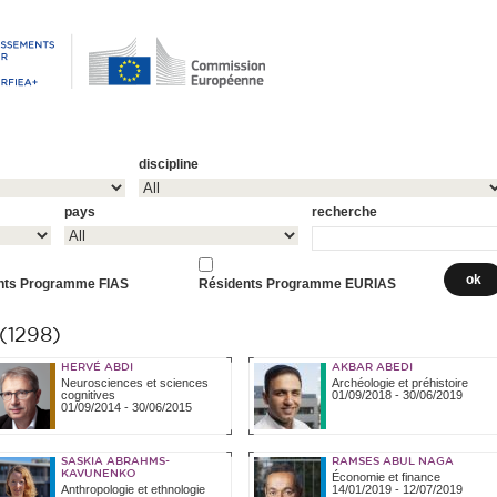
discipline
pays
recherche
nts Programme FIAS
Résidents Programme EURIAS
1298)
HERVÉ ABDI
AKBAR ABEDI
Neurosciences et sciences
Archéologie et préhistoire
cognitives
01/09/2018
-
30/06/2019
01/09/2014
-
30/06/2015
SASKIA ABRAHMS-
RAMSES ABUL NAGA
KAVUNENKO
Économie et finance
Anthropologie et ethnologie
14/01/2019
-
12/07/2019