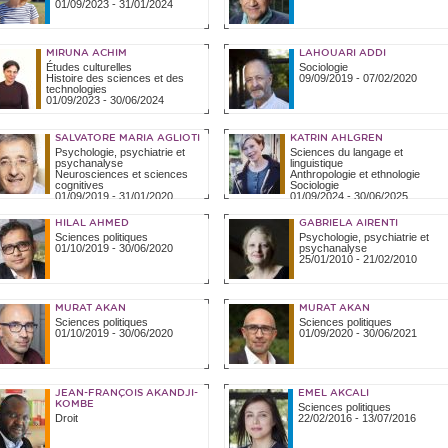
01/09/2023
-
31/01/2024
MIRUNA ACHIM
LAHOUARI ADDI
Études culturelles
Sociologie
Histoire des sciences et des
09/09/2019
-
07/02/2020
technologies
01/09/2023
-
30/06/2024
SALVATORE MARIA AGLIOTI
KATRIN AHLGREN
Psychologie, psychiatrie et
Sciences du langage et
psychanalyse
linguistique
Neurosciences et sciences
Anthropologie et ethnologie
cognitives
Sociologie
01/09/2019
-
31/01/2020
01/09/2024
-
30/06/2025
HILAL AHMED
GABRIELA AIRENTI
Sciences politiques
Psychologie, psychiatrie et
01/10/2019
-
30/06/2020
psychanalyse
25/01/2010
-
21/02/2010
MURAT AKAN
MURAT AKAN
Sciences politiques
Sciences politiques
01/10/2019
-
30/06/2020
01/09/2020
-
30/06/2021
JEAN-FRANÇOIS AKANDJI-
EMEL AKCALI
KOMBE
Sciences politiques
Droit
22/02/2016
-
13/07/2016