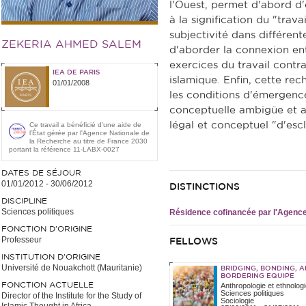
l'Ouest, permet d'abord d'
à la signification du "travai
subjectivité dans différent
ZEKERIA AHMED SALEM
d'aborder la connexion en
exercices du travail contra
IEA DE PARIS
islamique. Enfin, cette re
01/01/2008
les conditions d'émergenc
conceptuelle ambigüe et a
légal et conceptuel "d'es
Ce travail a bénéficié d'une aide de
l’État gérée par l'Agence Nationale de
la Recherche au titre de France 2030
portant la référence 11-LABX-0027
DATES DE SÉJOUR
01/01/2012
-
30/06/2012
DISTINCTIONS
DISCIPLINE
Sciences politiques
Résidence cofinancée par l'Agence 
FONCTION D’ORIGINE
Professeur
FELLOWS
INSTITUTION D’ORIGINE
Université de Nouakchott (Mauritanie)
BRIDGING, BONDING, 
BORDERING EQUIPE
FONCTION ACTUELLE
Anthropologie et ethnologi
Sciences politiques
Director of the Institute for the Study of
Sociologie