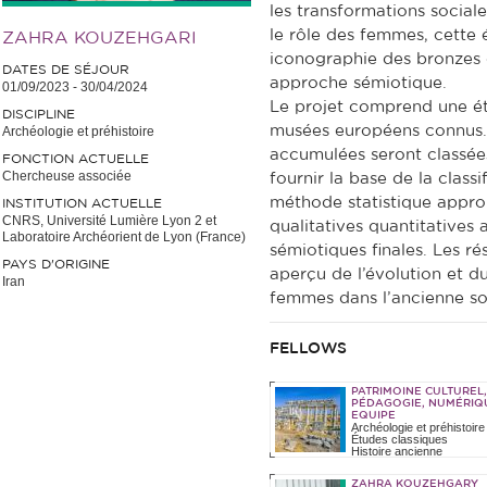
les transformations sociale
le rôle des femmes, cette é
ZAHRA KOUZEHGARI
iconographie des bronzes d
DATES DE SÉJOUR
approche sémiotique.
01/09/2023
-
30/04/2024
Le projet comprend une ét
DISCIPLINE
musées européens connus. 
Archéologie et préhistoire
accumulées seront classées
FONCTION ACTUELLE
Chercheuse associée
fournir la base de la classi
méthode statistique appro
INSTITUTION ACTUELLE
CNRS, Université Lumière Lyon 2 et
qualitatives quantitatives a
Laboratoire Archéorient de Lyon (France)
sémiotiques finales. Les ré
PAYS D'ORIGINE
aperçu de l’évolution et 
Iran
femmes dans l’ancienne so
FELLOWS
PATRIMOINE CULTUREL,
PÉDAGOGIE, NUMÉRIQ
EQUIPE
Archéologie et préhistoire
Études classiques
Histoire ancienne
Sciences de l'éducation
Informatique et systèmes
ZAHRA KOUZEHGARY