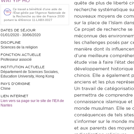
WAI YIP HO
quête de plus de liberté ci
Ce travail a bénéficié d'une aide de
recherche systématique sur
l’État gérée par l'Agence Nationale de
nouveaux moyens de commu
la Recherche au titre de France 2030
portant la référence 11-LABX-0027
sur la place de l’Islam da
Ce projet de recherche se 
DATES DE SÉJOUR
01/01/2020
-
30/06/2020
méconnue des environnemen
les challenges posés par c
DISCIPLINE
Sciences de la religion
manière dont ils influencen
FONCTION ACTUELLE
d’une meilleure compréhe
Professeur associé
étude vise à faire l’état d
INSTITUTION ACTUELLE
développement historique 
Département de Sciences Sociales,
chinois. Elle a également po
Education University, Hong Kong
anciens et les plus représ
PAYS D'ORIGINE
Chine
Un travail de catégorisatio
permettra de comprendre l
LIEN INTERNET
Lien vers sa page sur le site de l'IEA de
connaissance islamique et 
Nantes
monde musulman. Elle se c
conséquences de tels sites
s’informer sur le monde mu
et aux parents des moyens d