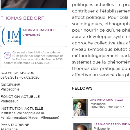
politiques actuelles. Le p
contribuer à l’établisseme
affect politique. Pour cela
THOMAS BEDORF
sociologiques, ethnographi
pour nourrir ce qu’une ph
IMÉRA AIX-MARSEILLE
UNIVERSITÉ
aura à développer systéma
approche collective des af
niveau symbolique plutôt q
Ce travail a bénéficié d'une aide de
méthodologiquement parla
l’État gérée par l'Agence Nationale de
la Recherche au titre de France 2030
systématique la phénoménol
portant la référence 11-LABX-0027
théories des pratiques pou
DATES DE SÉJOUR
affective au service des ph
09/09/2019
-
07/02/2020
DISCIPLINE
FELLOWS
Philosophie
FONCTION ACTUELLE
GAETANO CHIURAZZI
Professeur
Philosophie
01/02/2027
-
30/06/2027
INSTITUTION ACTUELLE
Institut de Philosophie de la
FernUniversitaet (Hagen, Allemagne)
PAYS D'ORIGINE
JEAN-GODEFROY BIDI
Philosophie
Allemagne