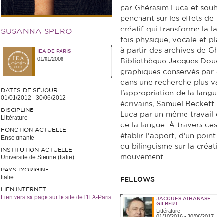
par Ghérasim Luca et souh
penchant sur les effets de l
créatif qui transforme la 
SUSANNA SPERO
fois physique, vocale et p
à partir des archives de 
IEA DE PARIS
01/01/2008
Bibliothèque Jacques Douce
graphiques conservés par ce
dans une recherche plus va
DATES DE SÉJOUR
l'appropriation de la lang
01/01/2012
-
30/06/2012
écrivains, Samuel Beckett 
DISCIPLINE
Luca par un même travail d
Littérature
de la langue. À travers ce
FONCTION ACTUELLE
établir l'apport, d'un poin
Enseignante
du bilinguisme sur la créat
INSTITUTION ACTUELLE
mouvement.
Université de Sienne (Italie)
PAYS D'ORIGINE
Italie
FELLOWS
LIEN INTERNET
Lien vers sa page sur le site de l'IEA-Paris
JACQUES ATHANASE
GILBERT
Littérature
01/10/2016
-
30/06/2017